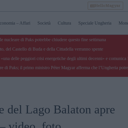
HelloMagyar
conomia – Affari
Società
Cultura
Speciale Ungheria
Mon
ale nucleare di Paks potrebbe chiudere questo fine settimana
o, del Castello di Buda e della Cittadella verranno spente
«una delle peggiori crisi energetiche degli ultimi decenni» e comunica 
are di Paks; il primo ministro Péter Magyar afferma che l’Ungheria potre
ge del Lago Balaton apre
– video, foto