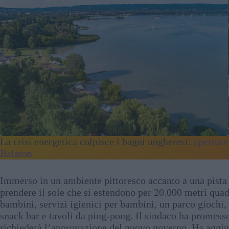
La crisi energetica colpisce i bagni ungheresi:
aperture
Balaton
Immerso in un ambiente pittoresco accanto a una pista 
prendere il sole che si estendono per 20.000 metri quad
bambini, servizi igienici per bambini, un parco giochi,
snack bar e tavoli da ping-pong. Il sindaco ha promess
richiederà l’approvazione del nuovo governo. Ha aggiun