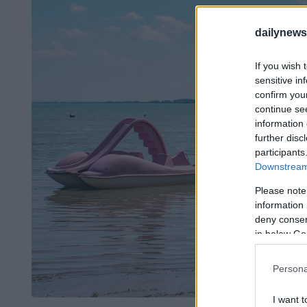
dailynew
If you wish 
sensitive in
confirm you
continue se
information 
further disc
participants
Downstream 
Please note
information 
deny consent
in below Go
Persona
I want t