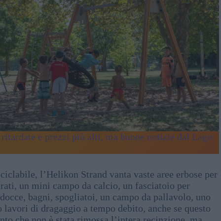
 ritardate e prezzi più alti, ma buone notizie dal Lago
ciclabile, l’Helikon Strand vanta vaste aree erbose per
rati, un mini campo da calcio, un fasciatoio per
 docce, bagni, spogliatoi, un campo da pallavolo, uno
o lavori di dragaggio a tempo debito, anche se questo
to che non è stata rimossa l’intera recinzione, ma