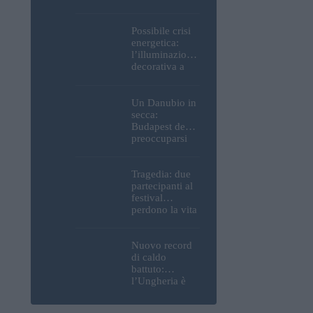
Parlamento, del
Castello di
Buda e della
Possibile crisi
Cittadella
energetica:
verranno
l’illuminazione
spente
decorativa a
Budapest
potrebbe essere
spenta!
Un Danubio in
secca:
Budapest deve
preoccuparsi
del proprio
approvvigiona
mento idrico?
Tragedia: due
Un esperto
partecipanti al
mette in luce
festival
un fatto
perdono la vita
sorprendente
all’Ozora
Festival in
Ungheria
Nuovo record
di caldo
battuto:
l’Ungheria è
uno dei paesi
più caldi