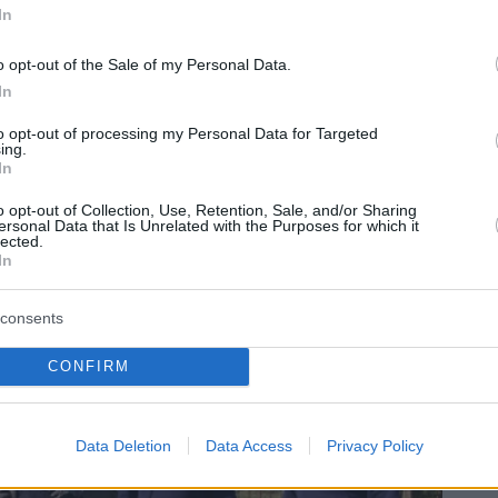
/Tóth Gergely
In
e nostre promesse in realtà. Abbiamo reso la storica
 per tutti”, ha scritto il sindaco indipendente di
o opt-out of the Sale of my Personal Data.
zione traballante che racchiudeva la spiaggia è stata
In
ali luoghi di balneazione del Lago Balaton in una
to opt-out of processing my Personal Data for Targeted
ing.
In
o opt-out of Collection, Use, Retention, Sale, and/or Sharing
ersonal Data that Is Unrelated with the Purposes for which it
lected.
In
consents
CONFIRM
Data Deletion
Data Access
Privacy Policy