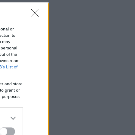
sonal or
ection to
ou may
 personal
out of the
 downstream
B’s List of
er and store
to grant or
ed purposes