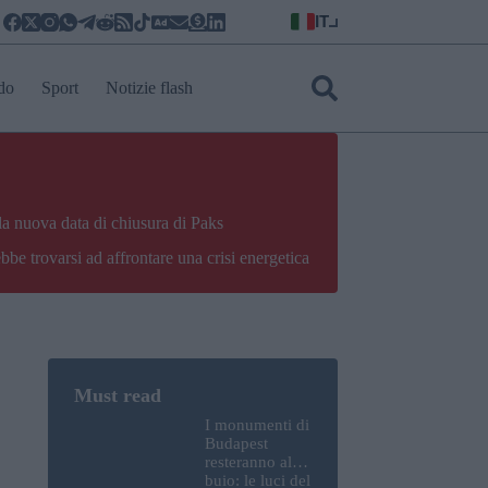
IT
do
Sport
Notizie flash
la nuova data di chiusura di Paks
bbe trovarsi ad affrontare una crisi energetica
I monumenti di
Budapest
resteranno al
buio: le luci del