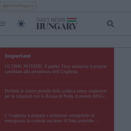
Skip
HelloMagyar
to
content
ULTIME NOTIZIE: Il partito Tisza annuncia il proprio
candidato alla presidenza dell’Ungheria
Definite le nuove priorità della politica estera ungherese
per le relazioni con la Russia di Putin, il mondo MAGA,
l’UE, il V4, la NATO e i Balcani
L’Ungheria si prepara a restrizioni energetiche di
emergenza; la centrale nucleare di Paks potrebbe
chiudere questo fine settimana