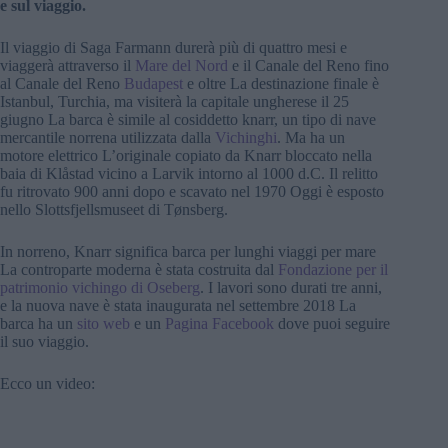
e sul viaggio.
Il viaggio di Saga Farmann durerà più di quattro mesi e
viaggerà attraverso il
Mare del Nord
e il Canale del Reno fino
al Canale del Reno
Budapest
e oltre La destinazione finale è
Istanbul, Turchia, ma visiterà la capitale ungherese il 25
giugno La barca è simile al cosiddetto knarr, un tipo di nave
mercantile norrena utilizzata dalla
Vichinghi
. Ma ha un
motore elettrico L’originale copiato da Knarr bloccato nella
baia di Klåstad vicino a Larvik intorno al 1000 d.C. Il relitto
fu ritrovato 900 anni dopo e scavato nel 1970 Oggi è esposto
nello Slottsfjellsmuseet di Tønsberg.
In norreno, Knarr significa barca per lunghi viaggi per mare
La controparte moderna è stata costruita dal
Fondazione per il
patrimonio vichingo di Oseberg
. I lavori sono durati tre anni,
e la nuova nave è stata inaugurata nel settembre 2018 La
barca ha un
sito web
e un
Pagina Facebook
dove puoi seguire
il suo viaggio.
Ecco un video: