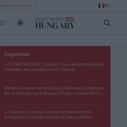
Skip
IT
HelloMagyar
to
content
ULTIME NOTIZIE: Il partito Tisza annuncia il proprio
candidato alla presidenza dell’Ungheria
Definite le nuove priorità della politica estera ungherese
per le relazioni con la Russia di Putin, il mondo MAGA,
l’UE, il V4, la NATO e i Balcani
L’Ungheria si prepara a restrizioni energetiche di
emergenza; la centrale nucleare di Paks potrebbe
chiudere questo fine settimana