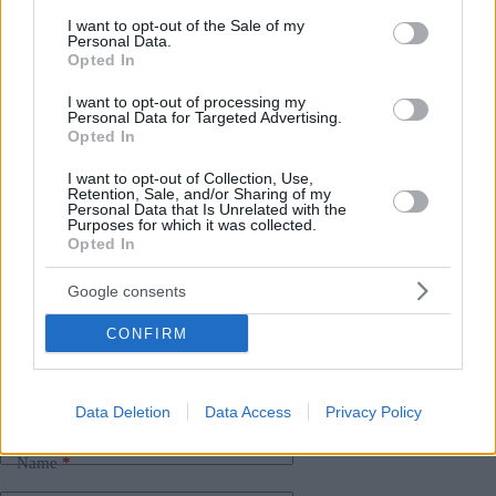
viaggiato via terra, mentre prepariamo nuovi voli di
consent section.
I want to opt-out of the Sale of my
evacuazione dai Paesi in cui il volo è consentito e sicuro”, ha
Personal Data.
aggiunto.
Opted In
I want to opt-out of processing my
Se vi siete persi:
Personal Data for Targeted Advertising.
Opted In
Conflitto in Iran:
ultimi aggiornamenti, retroscena e
sviluppi legati all’Ungheria🔄
I want to opt-out of Collection, Use,
Guerra in Iran, problemi in patria:
L’economia
Retention, Sale, and/or Sharing of my
Personal Data that Is Unrelated with the
ungherese è sotto pressione
Purposes for which it was collected.
Opted In
Google consents
Tags
#
conflitto noi iran
#
medio oriente
#
ungheria
CONFIRM
#
wizz air
Leave a Reply
Your email address will not be published.
Required fields are marked
*
Data Deletion
Data Access
Privacy Policy
Name
*