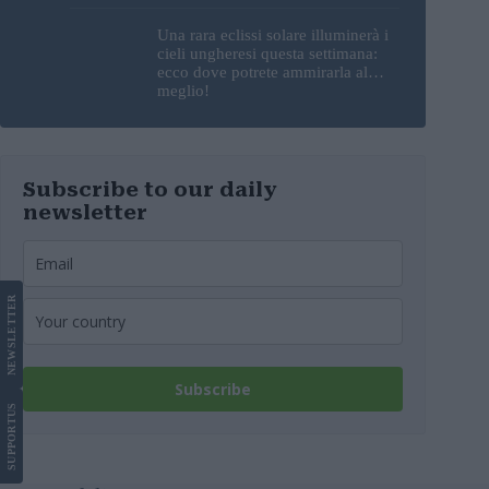
Una rara eclissi solare illuminerà i
cieli ungheresi questa settimana:
ecco dove potrete ammirarla al
meglio!
Subscribe to our daily
newsletter
LETTER
NEWS
Subscribe
US
SUPPORT