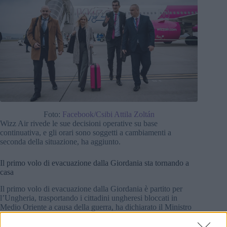
Foto:
Facebook/Csibi Attila Zoltán
Wizz Air rivede le sue decisioni operative su base
continuativa, e gli orari sono soggetti a cambiamenti a
seconda della situazione, ha aggiunto.
Il primo volo di evacuazione dalla Giordania sta tornando a
casa
Il primo volo di evacuazione dalla Giordania è partito per
l’Ungheria, trasportando i cittadini ungheresi bloccati in
Medio Oriente a causa della guerra, ha dichiarato il Ministro
degli Esteri Péter Szijjártó su Facebook mercoledì.