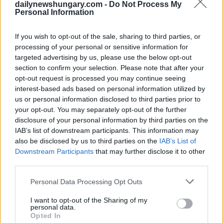
dailynewshungary.com -
Do Not Process My
“Il nostro primo volo di evacuazione sta tornando a casa da
Personal Information
Amman, riportando a casa 83 cittadini ungheresi bloccati in
Israele e in Giordania”, ha dichiarato Szijjártó in un
If you wish to opt-out of the sale, sharing to third parties, or
comunicato del Ministero.
processing of your personal or sensitive information for
targeted advertising by us, please use the below opt-out
section to confirm your selection. Please note that after your
opt-out request is processed you may continue seeing
interest-based ads based on personal information utilized by
us or personal information disclosed to third parties prior to
your opt-out. You may separately opt-out of the further
disclosure of your personal information by third parties on the
IAB’s list of downstream participants. This information may
also be disclosed by us to third parties on the
IAB’s List of
Downstream Participants
that may further disclose it to other
third parties.
Please note that this website/app uses one or more Google
Personal Data Processing Opt Outs
services and may gather and store information including but
Foto:
Facebook/Szijjártó Péter
not limited to your visit or usage behaviour. You may click to
I want to opt-out of the Sharing of my
“Domani e dopodomani, riporteremo a casa gli ungheresi che
personal data.
grant or deny consent to Google and its third-party tags to
lasciano Israele – che è completamente chiuso al traffico
Opted In
use your data for below specified purposes in below Google
aereo – da Amman e poi da Sharm el-Sheikh, dove avevano