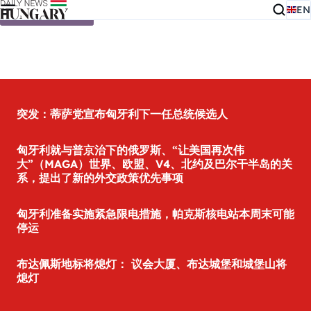
EN
Skip to content
突发：蒂萨党宣布匈牙利下一任总统候选人
匈牙利就与普京治下的俄罗斯、“让美国再次伟
大”（MAGA）世界、欧盟、V4、北约及巴尔干半岛的关
系，提出了新的外交政策优先事项
匈牙利准备实施紧急限电措施，帕克斯核电站本周末可能
停运
布达佩斯地标将熄灯： 议会大厦、布达城堡和城堡山将
熄灯