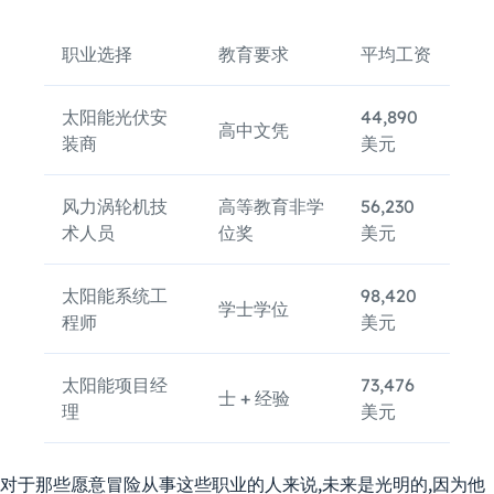
职业选择
教育要求
平均工资
太阳能光伏安
44,890
高中文凭
装商
美元
风力涡轮机技
高等教育非学
56,230
术人员
位奖
美元
太阳能系统工
98,420
学士学位
程师
美元
太阳能项目经
73,476
士 + 经验
理
美元
对于那些愿意冒险从事这些职业的人来说,未来是光明的,因为他