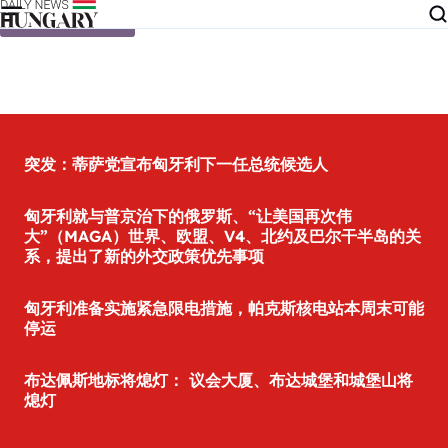
Skip to content
突发：蒂萨党宣布匈牙利下一任总统候选人
匈牙利就与普京治下的俄罗斯、“让美国再次伟
大”（MAGA）世界、欧盟、V4、北约及巴尔干半岛的关
系，提出了新的外交政策优先事项
匈牙利准备实施紧急限电措施，帕克斯核电站本周末可能
停运
布达佩斯地标将熄灯： 议会大厦、布达城堡和城堡山将
熄灯