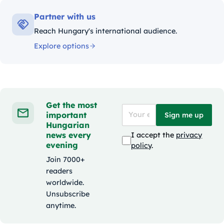
Partner with us
Reach Hungary's international audience.
Explore options
Get the most
important
Sign me up
Hungarian
news every
I accept the
privacy
evening
policy
.
Join 7000+
readers
worldwide.
Unsubscribe
anytime.