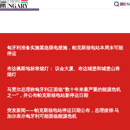
EN
Skip to content
匈牙利准备实施紧急限电措施，帕克斯核电站本周末可能
停运
布达佩斯地标将熄灯： 议会大厦、布达城堡和城堡山将
熄灯
马贾尔总理称匈牙利正面临“数十年来最严重的能源危机
之一”，并公布帕克斯核电站新停运日期
突发新闻——帕克斯核电站停运日期公布，总理彼得·马
加尔表示匈牙利可能面临能源危机