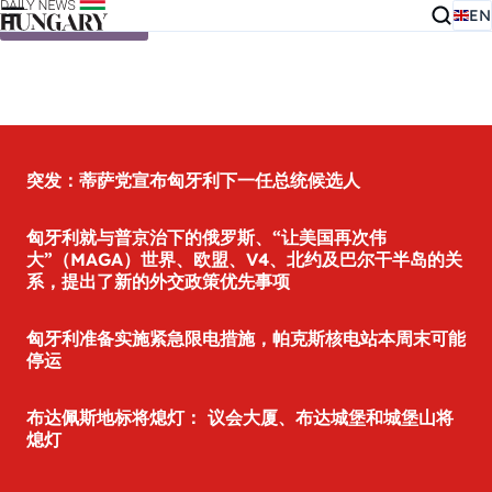
EN
Skip to content
突发：蒂萨党宣布匈牙利下一任总统候选人
匈牙利就与普京治下的俄罗斯、“让美国再次伟
大”（MAGA）世界、欧盟、V4、北约及巴尔干半岛的关
系，提出了新的外交政策优先事项
匈牙利准备实施紧急限电措施，帕克斯核电站本周末可能
停运
布达佩斯地标将熄灯： 议会大厦、布达城堡和城堡山将
熄灯