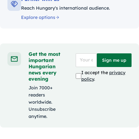
Reach Hungary's international audience.
Explore options
Get the most
important
Sign me up
Hungarian
news every
I accept the
privacy
evening
policy
.
Join 7000+
readers
worldwide.
Unsubscribe
anytime.