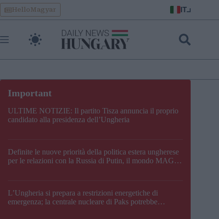
Skip
IT
HelloMagyar
to
content
ULTIME NOTIZIE: Il partito Tisza annuncia il proprio
candidato alla presidenza dell’Ungheria
Definite le nuove priorità della politica estera ungherese
per le relazioni con la Russia di Putin, il mondo MAGA,
l’UE, il V4, la NATO e i Balcani
L’Ungheria si prepara a restrizioni energetiche di
emergenza; la centrale nucleare di Paks potrebbe
chiudere questo fine settimana