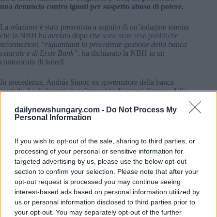
una denuncia contro ignoti per sospetto abuso di potere.
La relazione è stata presentata a seguito di un’indagine interna
che la NBH ha avviato dopo che
sono state rese pubbliche
informazioni
“riguardanti la precedente gestione della banca
centrale e di Erste Bank”
, ha dichiarato la NBH in un
comunicato di lunedì.
In precedenza, András Simor, ex governatore della banca
centrale, ha dichiarato in un’intervista di essersi dimesso dalla
sua posizione nel Gruppo Erste a causa delle pressioni
esercitate dall’ex direzione della NBH.
dailynewshungary.com -
Do Not Process My
Personal Information
La NBH ha presentato tutti i documenti a sua disposizione
sulla questione all’Ufficio Nazionale di Investigazione, che
If you wish to opt-out of the sale, sharing to third parties, or
sta già conducendo un procedimento sul caso, ha detto la
processing of your personal or sensitive information for
banca centrale.
targeted advertising by us, please use the below opt-out
section to confirm your selection. Please note that after your
La banca centrale ha operato in conformità con i regolamenti
opt-out request is processed you may continue seeing
da quando la sua nuova direzione è subentrata il 4 marzo
interest-based ads based on personal information utilized by
2025, e sono state adottate misure per controllare e
razionalizzare il suo funzionamento in tutti i settori, ha
us or personal information disclosed to third parties prior to
aggiunto.
your opt-out. You may separately opt-out of the further