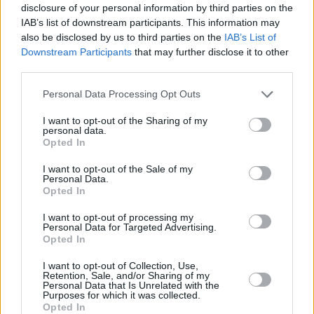
disclosure of your personal information by third parties on the
Se vi siete persi:
IAB’s list of downstream participants. This information may
also be disclosed by us to third parties on the
IAB’s List of
Cosa succederà?
Gli scandali politici in Ungheria si
Downstream Participants
that may further disclose it to other
moltiplicano con arresti, accuse di corruzione e
third parties.
dimissioni.
Please note that this website/app uses one or more Google
Personal Data Processing Opt Outs
L’outlet Index, vicino al governo
, pubblica una rettifica
services and may gather and store information including but
sul falso piano fiscale Tisza
, Magyar chiede scuse in
not limited to your visit or usage behaviour. You may click to
I want to opt-out of the Sharing of my
prima pagina
personal data.
grant or deny consent to Google and its third-party tags to
Opted In
use your data for below specified purposes in below Google
consent section.
I want to opt-out of the Sale of my
Personal Data.
Tags
Opted In
#
banca nazionale d'ungheria
#
categoria affari
#
ungheria
I want to opt-out of processing my
Personal Data for Targeted Advertising.
Leave a Reply
Opted In
Your email address will not be published.
Required fields are marked
*
I want to opt-out of Collection, Use,
Retention, Sale, and/or Sharing of my
Name
*
Personal Data that Is Unrelated with the
Purposes for which it was collected.
Opted In