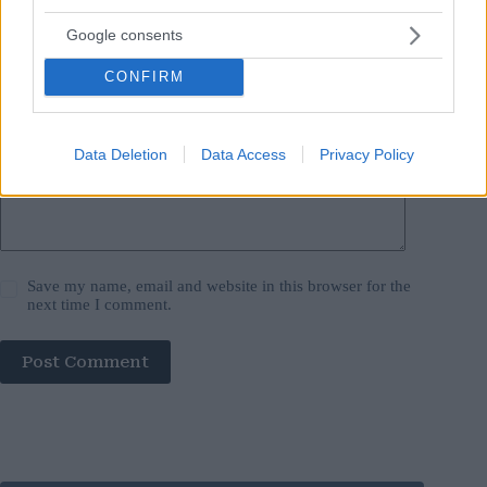
Email
*
Google consents
Website
CONFIRM
Add Comment
*
Data Deletion
Data Access
Privacy Policy
Save my name, email and website in this browser for the
next time I comment.
Post Comment