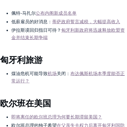
佩特-马扎尔
公布内阁新成员名单
低薪雇员的好消息：
蒂萨政府誓言减税，大幅提高收入
伊拉斯谟回归指日可待？
匈牙利新政府将迅速释放欧盟资
金并结束长期争端
匈牙利旅游
煤油危机可能导致
机场
关闭：
布达佩斯机场本季度能否正
常运行？
欧尔班在美国
即将离任的欧尔班总理为何要长期滞留美国？
欧尔班总理的独子希望
在父亲失去权力后离开匈牙利国防