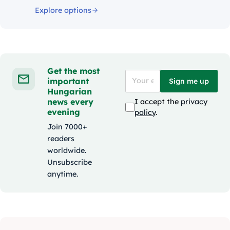
Explore options
Get the most
important
Sign me up
Hungarian
news every
I accept the
privacy
evening
policy
.
Join 7000+
readers
worldwide.
Unsubscribe
anytime.