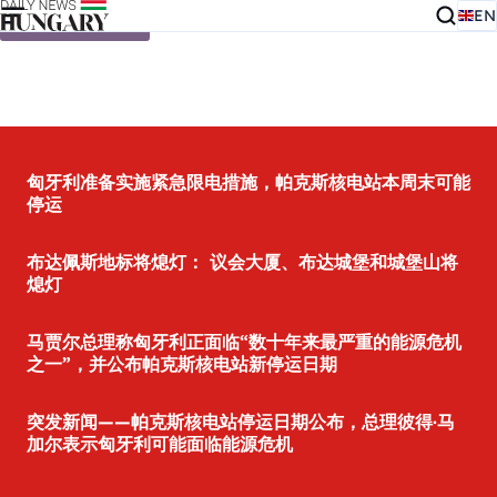
EN
Skip to content
匈牙利准备实施紧急限电措施，帕克斯核电站本周末可能
停运
布达佩斯地标将熄灯： 议会大厦、布达城堡和城堡山将
熄灯
马贾尔总理称匈牙利正面临“数十年来最严重的能源危机
之一”，并公布帕克斯核电站新停运日期
突发新闻——帕克斯核电站停运日期公布，总理彼得·马
加尔表示匈牙利可能面临能源危机