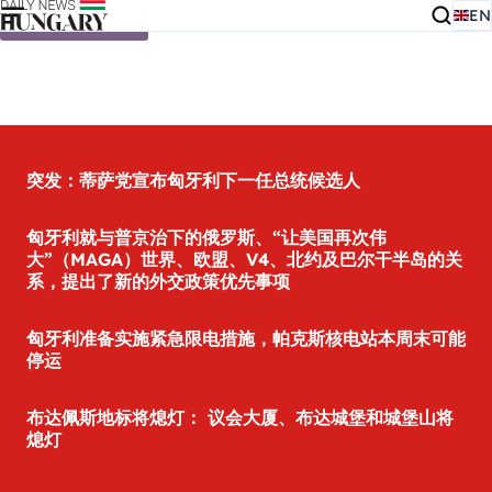
EN
Skip to content
突发：蒂萨党宣布匈牙利下一任总统候选人
匈牙利就与普京治下的俄罗斯、“让美国再次伟
大”（MAGA）世界、欧盟、V4、北约及巴尔干半岛的关
系，提出了新的外交政策优先事项
匈牙利准备实施紧急限电措施，帕克斯核电站本周末可能
停运
布达佩斯地标将熄灯： 议会大厦、布达城堡和城堡山将
熄灯