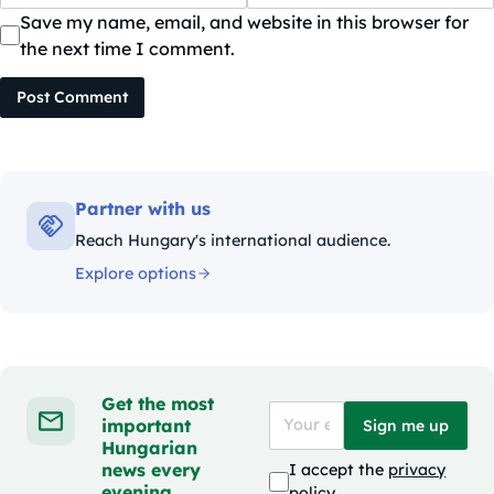
Save my name, email, and website in this browser for
the next time I comment.
Post Comment
Partner with us
Reach Hungary's international audience.
Explore options
Get the most
important
Sign me up
Hungarian
news every
I accept the
privacy
evening
policy
.