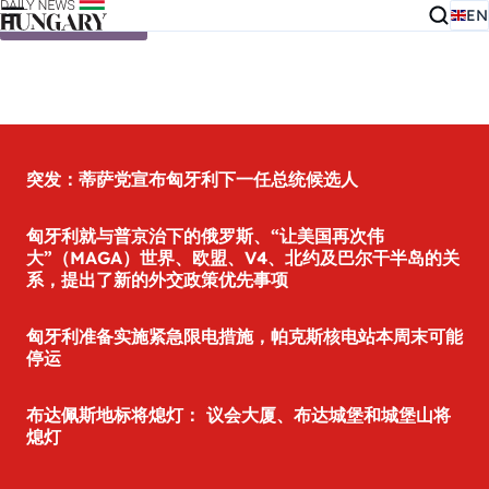
EN
Skip to content
突发：蒂萨党宣布匈牙利下一任总统候选人
匈牙利就与普京治下的俄罗斯、“让美国再次伟
大”（MAGA）世界、欧盟、V4、北约及巴尔干半岛的关
系，提出了新的外交政策优先事项
匈牙利准备实施紧急限电措施，帕克斯核电站本周末可能
停运
布达佩斯地标将熄灯： 议会大厦、布达城堡和城堡山将
熄灯