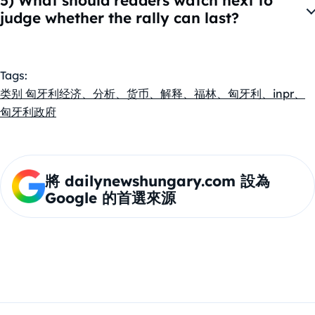
5) What should readers watch next to
cancel a broader monthly trend.
improved sentiment on geopolitics, and a
judge whether the rally can last?
u003cstrongu003emajor political shiftu003c/strongu003e
Key watchpoints include:u003cbru003ewhether the new
that investors interpret as potentially improving Hungary’s
government turns market optimism into
EU relationship — including expectations around
Tags:
u003cstrongu003eclear policy stepsu003c/strongu003e,
u003cstrongu003epreviously frozen EU
类别 匈牙利经济、分析、货币、解释、福林、匈牙利、inpr、
especially on EU-related issuesu003cbru003eexternal
fundsu003c/strongu003e.
匈牙利政府
drivers like u003cstrongu003eECB
decisionsu003c/strongu003e, the u003cstrongu003eUS
dollar’s directionu003c/strongu003e, and broader risk
sentimentu003cbru003eu003cstrongu003eenergy
將 dailynewshungary.com 設為
pricesu003c/strongu003e and geopolitical developments
Google 的首選來源
that could quickly change Hungary’s import and inflation
outlook