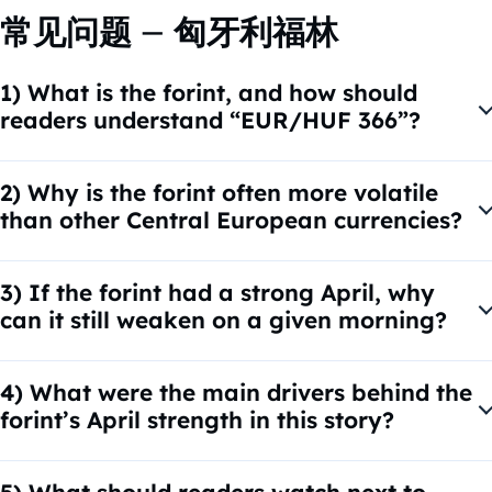
常见问题 – 匈牙利福林
1) What is the forint, and how should
readers understand “EUR/HUF 366”?
The u003cstrongu003eHungarian forint
(HUF)u003c/strongu003e is Hungary’s national currency. A
2) Why is the forint often more volatile
quote like u003cstrongu003eEUR/HUF
than other Central European currencies?
366u003c/strongu003e means u003cstrongu003e1 euro
Hungary is a u003cstrongu003esmall, open
costs 366 forintsu003c/strongu003e. If the number goes
economyu003c/strongu003e that is sensitive to external
3) If the forint had a strong April, why
u003cstrongu003eupu003c/strongu003e, the forint is
shocks, especially u003cstrongu003eenergy
can it still weaken on a given morning?
u003cstrongu003eweakeningu003c/strongu003e; if it goes
pricesu003c/strongu003e, global risk appetite, and EU-
u003cstrongu003edownu003c/strongu003e, the forint is
Even in a strong month, the forint can
related political or funding news. That combination can
u003cstrongu003estrengtheningu003c/strongu003e.
u003cstrongu003edip intradayu003c/strongu003e due to
4) What were the main drivers behind the
make the forint react faster — and sometimes more
routine market factors: profit-taking after a rally, shifts in
forint’s April strength in this story?
sharply — than peers to geopolitical headlines and policy
the euro or dollar, changes in bond yields, or fresh
signals.
The article links the rally to a rare mix of “tailwinds”:
headlines. A weaker morning print does not automatically
u003cstrongu003elower energy pricesu003c/strongu003e,