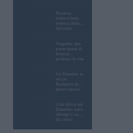
Parlamento, del
Castello di
Buda e della
Preziosa
Cittadella
motocicletta
verranno
tedesca della
spente
Seconda
Guerra
Mondiale, resti
umani ed
Tragedia: due
esplosivi
partecipanti al
recuperati dal
festival
Danubio a
perdono la vita
Budapest –
all’Ozora
foto
Festival in
Ungheria
Un Danubio in
secca:
Budapest deve
preoccuparsi
del proprio
approvvigiona
mento idrico?
Crisi idrica sul
Un esperto
Danubio: navi-
mette in luce
albergo e navi
un fatto
da carico
sorprendente
bloccate in
Ungheria