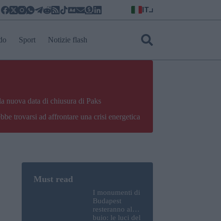
IT
do
Sport
Notizie flash
la nuova data di chiusura di Paks
bbe trovarsi ad affrontare una crisi energetica
I monumenti di
Budapest
resteranno al
buio: le luci del