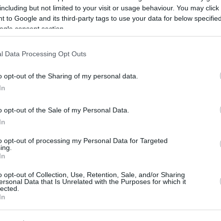
eresi in una sola mattinata, in quanto gli investitori
including but not limited to your visit or usage behaviour. You may click 
bile e allineato con l’UE – e, cosa fondamentale,
 to Google and its third-party tags to use your data for below specifi
ngelati che Bruxelles aveva trattenuto dall’Ungheria per
ogle consent section.
l Data Processing Opt Outs
per la valuta?
o opt-out of the Sharing of my personal data.
parte uno sconto politico: gli investitori stranieri
In
 data l’incertezza sulla relazione del Paese con l’UE,
iente normativo. Un cambiamento di governo che
o opt-out of the Sale of my Personal Data.
E può, in teoria, cancellare gradualmente questo sconto
In
, almeno provvisoriamente, che tale cambiamento sia in
to opt-out of processing my Personal Data for Targeted
ing.
In
o opt-out of Collection, Use, Retention, Sale, and/or Sharing
ersonal Data that Is Unrelated with the Purposes for which it
lected.
In
corda che i guadagni del fiorino non sono ancora
vrà tradurre la buona volontà politica in passi