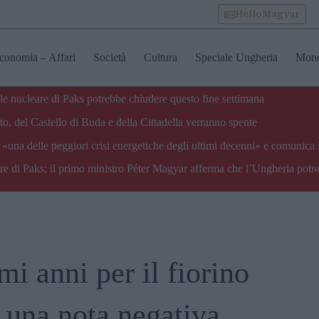
HelloMagyar
conomia – Affari
Società
Cultura
Speciale Ungheria
Mon
ale nucleare di Paks potrebbe chiudere questo fine settimana
o, del Castello di Buda e della Cittadella verranno spente
«una delle peggiori crisi energetiche degli ultimi decenni» e comunica 
are di Paks; il primo ministro Péter Magyar afferma che l’Ungheria potre
mi anni per il fiorino
 una nota negativa