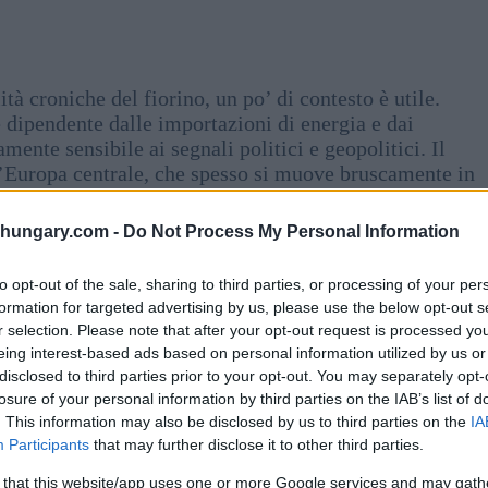
ità croniche del fiorino, un po’ di contesto è utile.
dipendente dalle importazioni di energia e dai
mente sensibile ai segnali politici e geopolitici. Il
ll’Europa centrale, che spesso si muove bruscamente in
istrate.
shungary.com -
Do Not Process My Personal Information
nsolitamente generosi. Il mese si è aperto all’insegna
edio Oriente, che ha fatto scendere bruscamente i
to opt-out of the sale, sharing to third parties, or processing of your per
ia, che spende una quota significativa delle sue
formation for targeted advertising by us, please use the below opt-out s
ro era già sceso verso la fascia dei 374 fiorini, un
r selection. Please note that after your opt-out request is processed y
eing interest-based ads based on personal information utilized by us or
disclosed to third parties prior to your opt-out. You may separately opt-
losure of your personal information by third parties on the IAB’s list of
 parlamentari in Ungheria del 13 aprile hanno prodotto
. This information may also be disclosed by us to third parties on the
IA
 ha ottenuto una supermaggioranza, ponendo fine a oltre
Participants
that may further disclose it to other third parties.
ernazionali hanno reagito immediatamente e
 that this website/app uses one or more Google services and may gath