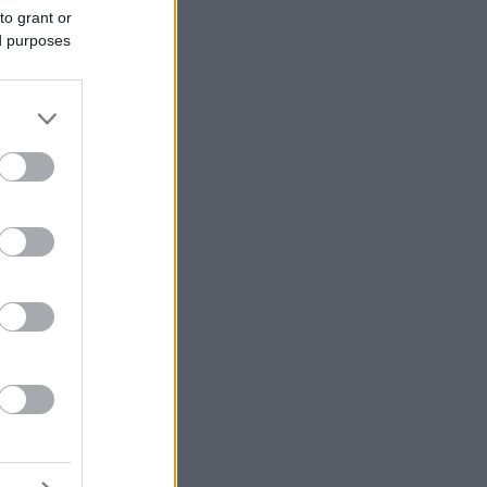
to grant or
ed purposes