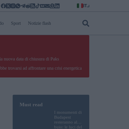
IT
do
Sport
Notizie flash
la nuova data di chiusura di Paks
bbe trovarsi ad affrontare una crisi energetica
I monumenti di
Budapest
resteranno al
buio: le luci del