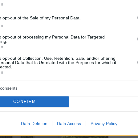
In
e Slovacchia.
o opt-out of the Sale of my Personal Data.
nk” e una spinta per espandere la
In
to opt-out of processing my Personal Data for Targeted
ing.
In
 polacco “Polak, Węgier, dwa bratanki” (“polacco e
n onore e un’emozione stare accanto a Tusk.
o opt-out of Collection, Use, Retention, Sale, and/or Sharing
ersonal Data that Is Unrelated with the Purposes for which it
lected.
In
ngheresi, ricordando i legami familiari con la storia
ale, tra cui Balatonboglár in Ungheria, che ha
consents
 vissuto e studiato.
CONFIRM
Data Deletion
Data Access
Privacy Policy