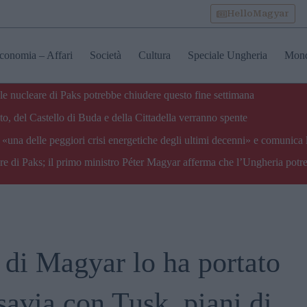
HelloMagyar
conomia – Affari
Società
Cultura
Speciale Ungheria
Mon
ale nucleare di Paks potrebbe chiudere questo fine settimana
o, del Castello di Buda e della Cittadella verranno spente
«una delle peggiori crisi energetiche degli ultimi decenni» e comunica 
are di Paks; il primo ministro Péter Magyar afferma che l’Ungheria potre
o di Magyar lo ha portato
savia con Tusk, piani di