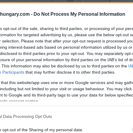
mpio “ritorno della speranza” in Occidente e in Europa
i valori democratici tradizionali sono stati messi sotto
shungary.com -
Do Not Process My Personal Information
to opt-out of the sale, sharing to third parties, or processing of your per
Orbán, ma “ora collaboreremo”.
formation for targeted advertising by us, please use the below opt-out s
r selection. Please note that after your opt-out request is processed y
eing interest-based ads based on personal information utilized by us or
ate storicamente forti, ma si sono “rotte” durante il
disclosed to third parties prior to your opt-out. You may separately opt-
a sottolineato che non si trattava di tensioni tra
losure of your personal information by third parties on the IAB’s list of
i approcci politici a livello di governo.
. This information may also be disclosed by us to third parties on the
IA
Participants
that may further disclose it to other third parties.
si dei due Paesi sono ora “completamente allineati” e
 that this website/app uses one or more Google services and may gath
come una mano unita” a Bruxelles e in altri forum
including but not limited to your visit or usage behaviour. You may click 
 to Google and its third-party tags to use your data for below specifi
ogle consent section.
vo ‘virale’ la cooperazione di Visegrád, affermando
ampio per ripristinare l’influenza della regione.
l Data Processing Opt Outs
o opt-out of the Sharing of my personal data.
n formato di cooperazione dell’Europa centrale che