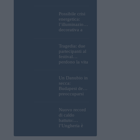
Parlamento, del
Castello di
Buda e della
Possibile crisi
Cittadella
energetica:
verranno
l’illuminazione
spente
decorativa a
Budapest
potrebbe essere
spenta!
Tragedia: due
partecipanti al
festival
perdono la vita
all’Ozora
Festival in
Ungheria
Un Danubio in
secca:
Budapest deve
preoccuparsi
del proprio
approvvigiona
mento idrico?
Nuovo record
Un esperto
di caldo
mette in luce
battuto:
un fatto
l’Ungheria è
sorprendente
uno dei paesi
più caldi