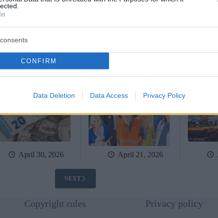
lected.
mese migliore degli
Il vero costo dei lavoratori
Il 15° Pi
In
imi anni per il fiorino
ospiti in Ungheria: le
della Cina
herese si conclude con
trappole fiscali nascoste
dell’Ungh
 nota negativa
che molte aziende si
strategia
consents
lasciano sfuggire
CONFIRM
Data Deletion
Data Access
Privacy Policy
April 30, 2026
April 21, 2026
NEXT
Copyright rules
Privacy policy