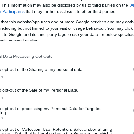
. This information may also be disclosed by us to third parties on the
IA
Participants
that may further disclose it to other third parties.
 that this website/app uses one or more Google services and may gath
including but not limited to your visit or usage behaviour. You may click 
July 20, 2026
July 20, 2026
 to Google and its third-party tags to use your data for below specifi
ogle consent section.
nuovo governo
I primi 50 giorni del primo
Il costo d
rganizza i servizi di
ministro Péter Magyar:
Iran per 
elligence ungheresi a
promesse e realtà
l Data Processing Opt Outs
uito della sfiducia degli
ati
o opt-out of the Sharing of my personal data.
In
o opt-out of the Sale of my Personal Data.
In
to opt-out of processing my Personal Data for Targeted
ing.
In
o opt-out of Collection, Use, Retention, Sale, and/or Sharing
July 2, 2026
June 29, 2026
ersonal Data that Is Unrelated with the Purposes for which it