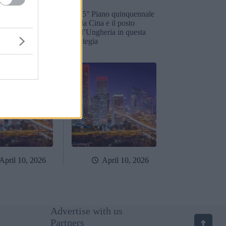
ano quinquennale
Il 15° Piano quinquennale
 e il posto
della Cina e il posto
eria in questa
dell’Ungheria in questa
strategia
April 10, 2026
April 10, 2026
Advertise with us
Partners