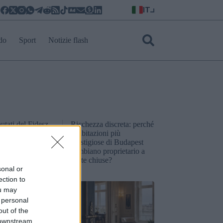
IT
do
Sport
Notizie flash
putati del Fidesz
Ricchezza discreta: perché
o dimettersi
le abitazioni più
mendamento
prestigiose di Budapest
onale?
cambiano proprietario a
porte chiuse?
sonal or
ection to
ou may
 personal
out of the
 downstream