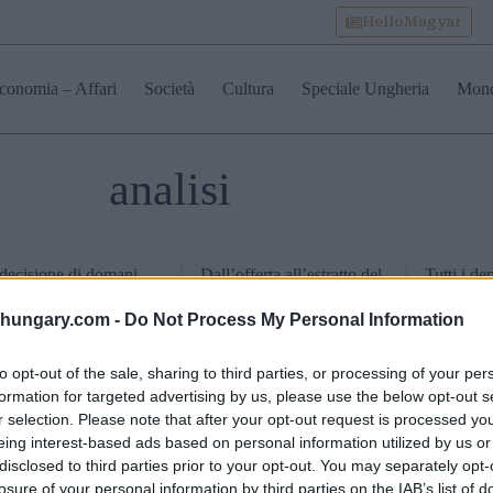
HelloMagyar
conomia – Affari
Società
Cultura
Speciale Ungheria
Mon
analisi
decisione di domani
Dall’offerta all’estratto del
Tutti i de
 tassi d’interesse in
catasto: come funziona un
dovrebber
heria: quali
acquisto immobiliare
dopo l’e
shungary.com -
Do Not Process My Personal Information
rebbero essere le
sicuro in Ungheria
costituzi
ercussioni
to opt-out of the sale, sharing to third parties, or processing of your per
l’economia e sul fiorino
formation for targeted advertising by us, please use the below opt-out s
r selection. Please note that after your opt-out request is processed y
eing interest-based ads based on personal information utilized by us or
disclosed to third parties prior to your opt-out. You may separately opt-
losure of your personal information by third parties on the IAB’s list of