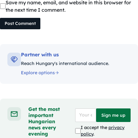
Save my name, email, and website in this browser for
the next time I comment.
Post Comment
Partner with us
Reach Hungary's international audience.
Explore options
Get the most
important
Sign me up
Hungarian
news every
I accept the
privacy
evening
policy
.