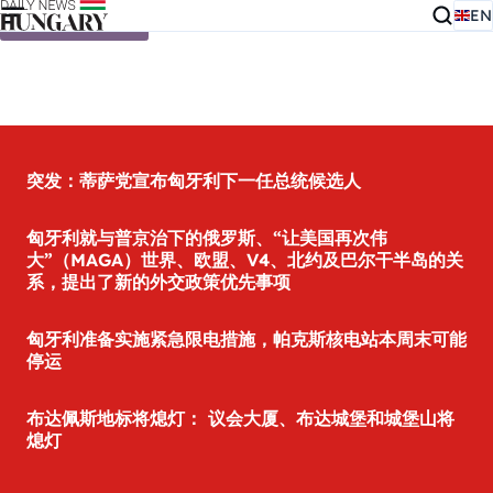
EN
Skip to content
突发：蒂萨党宣布匈牙利下一任总统候选人
匈牙利就与普京治下的俄罗斯、“让美国再次伟
大”（MAGA）世界、欧盟、V4、北约及巴尔干半岛的关
系，提出了新的外交政策优先事项
匈牙利准备实施紧急限电措施，帕克斯核电站本周末可能
停运
布达佩斯地标将熄灯： 议会大厦、布达城堡和城堡山将
熄灯