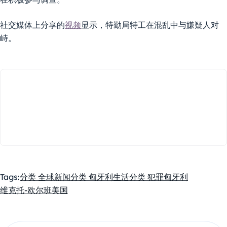
社交媒体上分享的
视频
显示，特勤局特工在混乱中与嫌疑人对
峙。
Tags:
分类 全球新闻
分类 匈牙利生活
分类 犯罪
匈牙利
维克托-欧尔班
美国