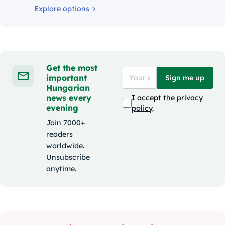
Explore options
Get the most
important
Sign me up
Hungarian
news every
I accept the
privacy
evening
policy
.
Join 7000+
readers
worldwide.
Unsubscribe
anytime.