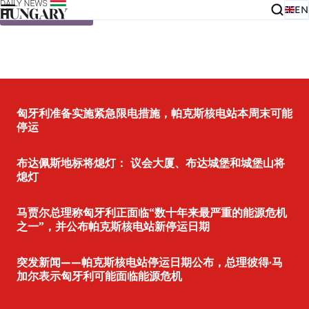
EN
Skip to content
匈牙利准备实施紧急限电措施，帕克斯核电站本周末可能
停运
布达佩斯地标将熄灯： 议会大厦、布达城堡和城堡山将
熄灯
马贾尔总理称匈牙利正面临“数十年来最严重的能源危机
之一”，并公布帕克斯核电站新停运日期
突发新闻——帕克斯核电站停运日期公布，总理彼得·马
加尔表示匈牙利可能面临能源危机