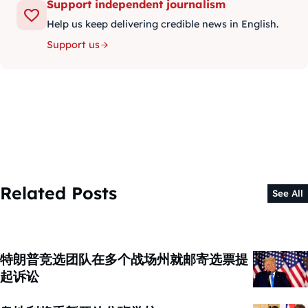
Support independent journalism
Help us keep delivering credible news in English.
Support us
Related Posts
See All
特朗普竞选团队在多个战场州就邮寄选票提
起诉讼