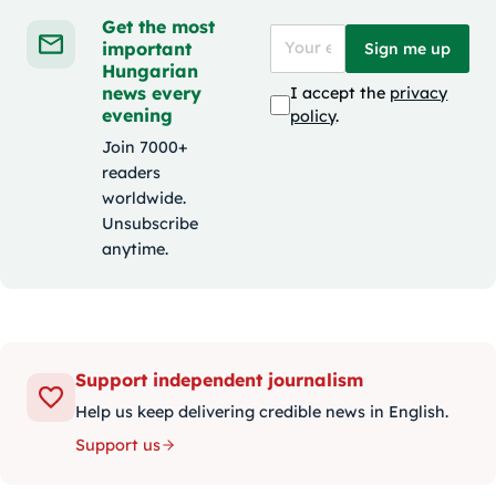
Get the most
important
Sign me up
Hungarian
news every
I accept the
privacy
evening
policy
.
Join 7000+
readers
worldwide.
Unsubscribe
anytime.
Support independent journalism
Help us keep delivering credible news in English.
Support us