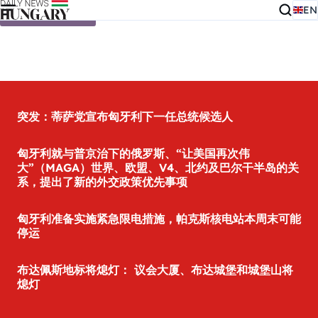
EN
Skip to content
突发：蒂萨党宣布匈牙利下一任总统候选人
匈牙利就与普京治下的俄罗斯、“让美国再次伟
大”（MAGA）世界、欧盟、V4、北约及巴尔干半岛的关
系，提出了新的外交政策优先事项
匈牙利准备实施紧急限电措施，帕克斯核电站本周末可能
停运
布达佩斯地标将熄灯： 议会大厦、布达城堡和城堡山将
熄灯