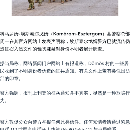
科马罗姆-埃斯泰尔戈姆（Komárom-Esztergom）县警察总部
周一在其官方网站上发表声明称，埃斯泰尔戈姆警方已就流传伪
造征召入伍文件的骚扰嫌疑对身份不明者展开调查。
据当局称，网络新闻门户网站上有报道称，Dömös 村的一些居
民收到了不明身份者伪造的征兵通知。有关文件上盖有类似国防
部的印章。
警方强调，报刊上刊登的征兵通知并不真实，显然是一种欺骗行
为。
警方敦促公众向警方举报任何此类信件。任何知情者请通过紧急
电话 112 或匿名电话证人热线 06-80/555-111 与当局联系。