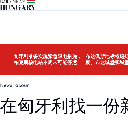
Skip to content
匈牙利准备实施紧急限电措施，
布达佩斯地标将熄灯
帕克斯核电站本周末可能停运
厦、布达城堡和城
News
labour
在匈牙利找一份