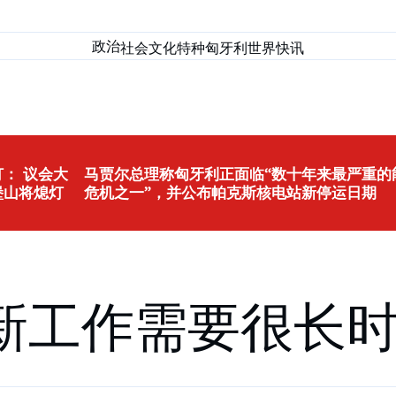
政治
社会
文化
特种匈牙利
世界
快讯
： 议会大
马贾尔总理称匈牙利正面临“数十年来最严重的
堡山将熄灯
危机之一”，并公布帕克斯核电站新停运日期
新工作需要很长