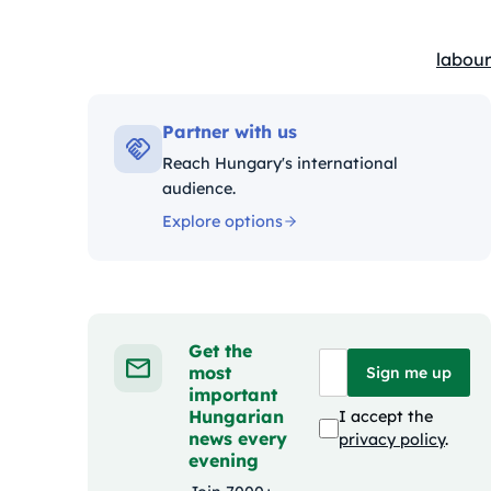
labour
Kategó
Partner with us
Reach Hungary's international
audience.
Explore options
Get the
most
Sign me up
important
Hungarian
I accept the
news every
privacy policy
.
evening