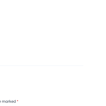
re marked
*