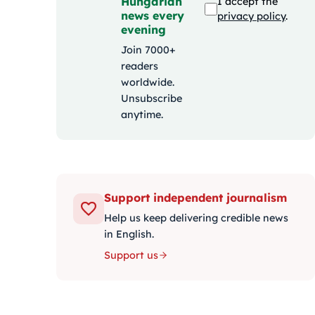
Hungarian
I accept the
news every
privacy policy
.
evening
Join 7000+
readers
worldwide.
Unsubscribe
anytime.
Support independent journalism
Help us keep delivering credible news
in English.
Support us