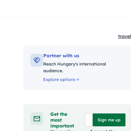
travel
Kateg
Partner with us
Reach Hungary's international
audience.
Explore options
Get the
most
Sign me up
important