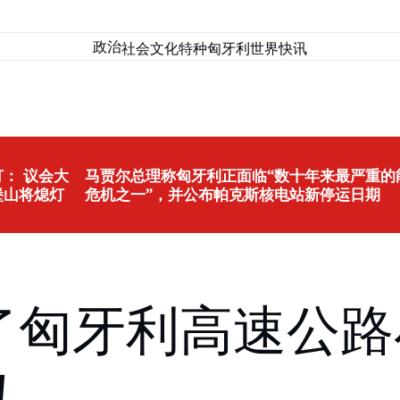
政治
社会
文化
特种匈牙利
世界
快讯
： 议会大
马贾尔总理称匈牙利正面临“数十年来最严重的
堡山将熄灯
危机之一”，并公布帕克斯核电站新停运日期
购买了匈牙利高速公
！