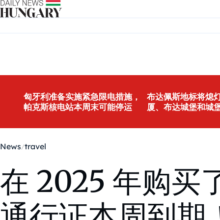
Skip to content
匈牙利准备实施紧急限电措施，
布达佩斯地标将熄灯
帕克斯核电站本周末可能停运
厦、布达城堡和城
News
travel
在 2025 年
通行证本周到期