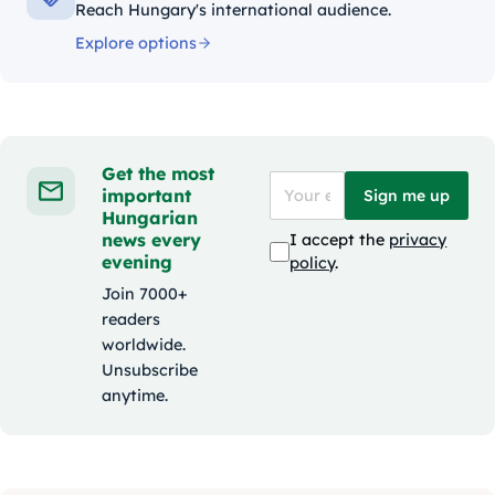
Reach Hungary's international audience.
Explore options
Get the most
important
Sign me up
Hungarian
news every
I accept the
privacy
evening
policy
.
Join 7000+
readers
worldwide.
Unsubscribe
anytime.