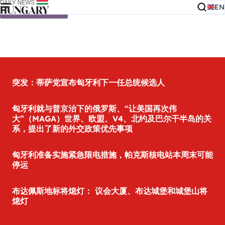
EN
Skip to content
突发：蒂萨党宣布匈牙利下一任总统候选人
匈牙利就与普京治下的俄罗斯、“让美国再次伟
大”（MAGA）世界、欧盟、V4、北约及巴尔干半岛的关
系，提出了新的外交政策优先事项
匈牙利准备实施紧急限电措施，帕克斯核电站本周末可能
停运
布达佩斯地标将熄灯： 议会大厦、布达城堡和城堡山将
熄灯