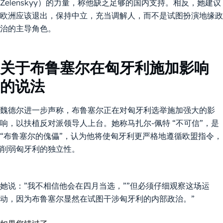
Zelenskyy）的力量，称他缺乏足够的国内支持。相反，她建议
欧洲应该退出，保持中立，充当调解人，而不是试图扮演地缘政
治的主导角色。
关于布鲁塞尔在匈牙利施加影响
的说法
魏德尔进一步声称，布鲁塞尔正在对匈牙利选举施加强大的影
响，以扶植反对派领导人上台。她称马扎尔-佩特 “不可信”，是
“布鲁塞尔的傀儡”，认为他将使匈牙利更严格地遵循欧盟指令，
削弱匈牙利的独立性。
她说：”我不相信他会在四月当选，””但必须仔细观察这场运
动，因为布鲁塞尔显然在试图干涉匈牙利的内部政治。”