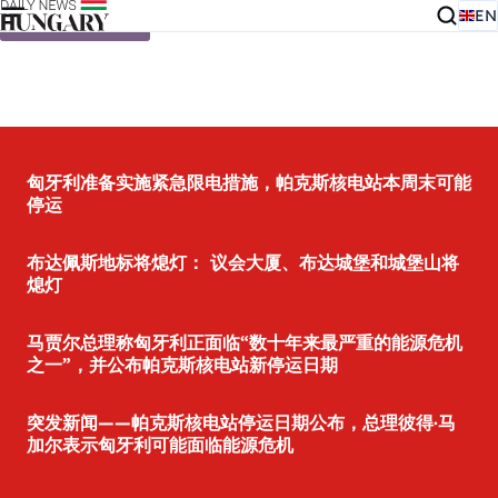
EN
Skip to content
匈牙利准备实施紧急限电措施，帕克斯核电站本周末可能
停运
布达佩斯地标将熄灯： 议会大厦、布达城堡和城堡山将
熄灯
马贾尔总理称匈牙利正面临“数十年来最严重的能源危机
之一”，并公布帕克斯核电站新停运日期
突发新闻——帕克斯核电站停运日期公布，总理彼得·马
加尔表示匈牙利可能面临能源危机