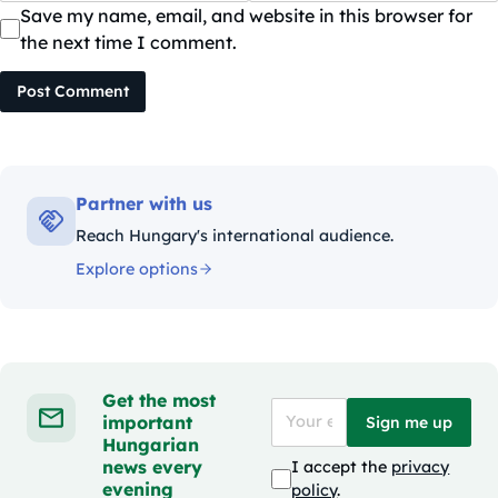
Save my name, email, and website in this browser for
the next time I comment.
Post Comment
Partner with us
Reach Hungary's international audience.
Explore options
Get the most
important
Sign me up
Hungarian
news every
I accept the
privacy
evening
policy
.