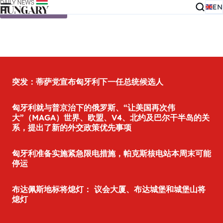
EN
Skip to content
突发：蒂萨党宣布匈牙利下一任总统候选人
匈牙利就与普京治下的俄罗斯、“让美国再次伟
大”（MAGA）世界、欧盟、V4、北约及巴尔干半岛的关
系，提出了新的外交政策优先事项
匈牙利准备实施紧急限电措施，帕克斯核电站本周末可能
停运
布达佩斯地标将熄灯： 议会大厦、布达城堡和城堡山将
熄灯