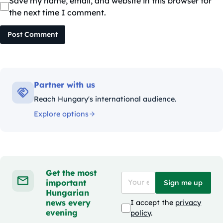
Save my name, email, and website in this browser for
the next time I comment.
Post Comment
Partner with us
Reach Hungary's international audience.
Explore options
Get the most
important
Sign me up
Hungarian
news every
I accept the
privacy
evening
policy
.