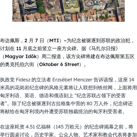
布达佩斯，2 月 7 日（MTI）–为纪念被驱逐到苏联的政治犯，
计划在 11 月底之前竖立一座方尖碑。据《马扎尔日报》
（Magyar Idők）周二报道，该方尖碑将建在布达佩斯第五区
的奥克托伯六街（Oktober 6 Street）。
执政党 Fidesz 的立法者 Erzsébet Menczer 告诉该报，这座 14
米高的花岗岩纪念碑的风格元素将让人联想到铁丝网，上面将用
匈牙利语、英语、德语和俄语刻上 “纪念苏联占领下的受害
者”。除了纪念被驱逐到古拉格集中营的 80 万人外，纪念碑还
将献给在匈牙利境内外遭受苏联独裁统治的匈牙利受害者。
在这座耗资 4.51 亿福林（145 万欧元）的纪念碑揭幕之前，将
举行圆桌讨论，历史学家、公众人物、艺术家和教会代表将参加