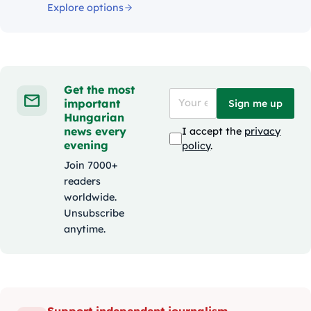
Explore options
Get the most
important
Sign me up
Hungarian
news every
I accept the
privacy
evening
policy
.
Join 7000+
readers
worldwide.
Unsubscribe
anytime.
Support independent journalism