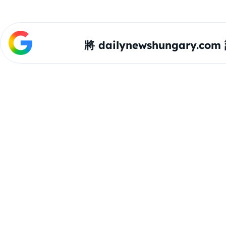
將 dailynewshungary.c