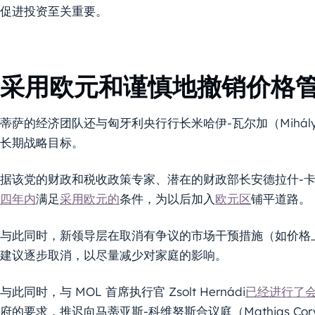
促进投资至关重要。
采用欧元和谨慎地撤销价格
蒂萨的经济团队还与匈牙利央行行长米哈伊-瓦尔加（Mihál
长期战略目标。
据该党的财政和税收政策专家、潜在的财政部长安德拉什-卡尔曼
四年内
满足
采用欧元的
条件，为以后加入
欧元区
铺平道路。
与此同时，新领导层在取消有争议的市场干预措施（如价格
建议逐步取消，以尽量减少对家庭的影响。
与此同时，与 MOL 首席执行官 Zsolt Hernádi
已经进行了
府的要求，推迟向马蒂亚斯-科维努斯合议庭（Mathias Corvin