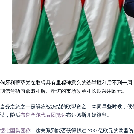
匈牙利蒂萨党在取得具有里程碑意义的选举胜利后不到一周
期信号指向欧盟和解、渐进的市场改革和长期采用欧元。
当务之急之一是解冻被冻结的欧盟资金。本周早些时候，候任
话，随后
布鲁塞尔代表团抵达
布达佩斯开始谈判。
据七国集团称，
这关系到能否获得超过 200 亿欧元的欧