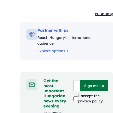
economy
Kategóriá
Partner with us
Reach Hungary's international
audience.
Explore options
Get the
most
Sign me up
important
Hungarian
I accept the
news every
privacy policy
.
evening