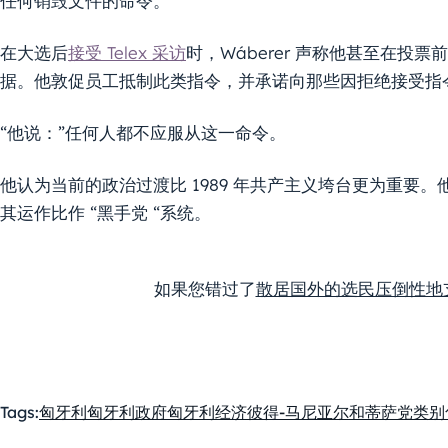
任何销毁文件的命令。
在大选后
接受 Telex 采访
时，Wáberer 声称他甚至在投
据。他敦促员工抵制此类指令，并承诺向那些因拒绝接受指令
“他说：”任何人都不应服从这一命令。
他认为当前的政治过渡比 1989 年共产主义垮台更为重要
其运作比作 “黑手党 “系统。
如果您错过了
散居国外的选民压倒性地
Tags:
匈牙利
匈牙利政府
匈牙利经济
彼得-马尼亚尔和蒂萨党
类别