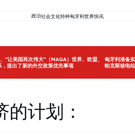
政治
社会
文化
特种匈牙利
世界
快讯
、“让美国再次伟大”（MAGA）世界、欧盟、
匈牙利准备
系，提出了新的外交政策优先事项
帕克斯核电
济的计划：