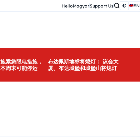
EN
HelloMagyar
Support Us
实施紧急限电措施，
布达佩斯地标将熄灯： 议会大
站本周末可能停运
厦、布达城堡和城堡山将熄灯