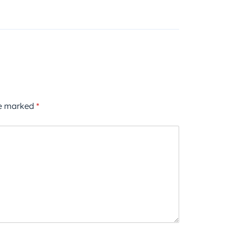
re marked
*