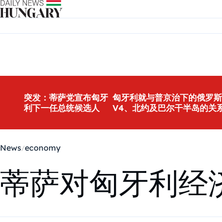
Skip to content
突发：蒂萨党宣布匈牙
匈牙利就与普京治下的俄罗斯
利下一任总统候选人
V4、北约及巴尔干半岛的关
News
economy
蒂萨对匈牙利经