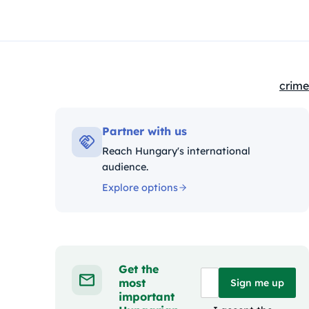
crime
Kateg
Partner with us
Reach Hungary's international
audience.
Explore options
Get the
most
Sign me up
important