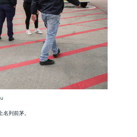
u
上名列前茅。