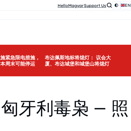
EN
HelloMagyar
Support Us
实施紧急限电措施，
布达佩斯地标将熄灯： 议会大
站本周末可能停运
厦、布达城堡和城堡山将熄灯
牙利毒枭 – 照