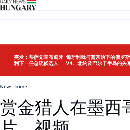
Skip to content
突发：蒂萨党宣布匈牙
匈牙利就与普京治下的俄罗斯
利下一任总统候选人
V4、北约及巴尔干半岛的关
News
crime
赏金猎人在墨西哥
片，视频