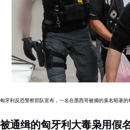
匈牙利反恐警察部队宣布，一名在墨西哥被捕的臭名昭著的
被通缉的匈牙利大毒枭用假