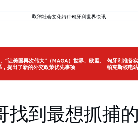
政治
社会
文化
特种匈牙利
世界
快讯
、“让美国再次伟大”（MAGA）世界、欧盟、
匈牙利准备
系，提出了新的外交政策优先事项
帕克斯核电
找到最想抓捕的匈