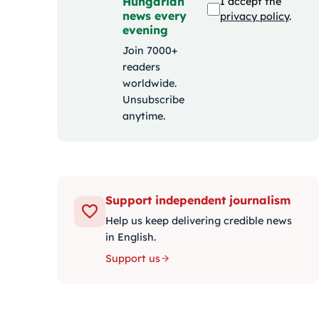
Hungarian
I accept the
news every
privacy policy
.
evening
Join 7000+
readers
worldwide.
Unsubscribe
anytime.
Support independent journalism
Help us keep delivering credible news
in English.
Support us