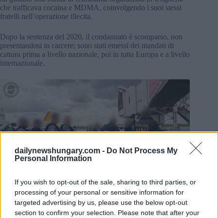
che trafficava cocaina e MDMA, coinvolgendo i suoi stessi
fratelli nell’operazione illecita.
Dopo la sentenza del 2020, il condannato è scomparso, non
presentandosi in carcere; sono stati emessi dei mandati di
cattura prima a livello nazionale, poi in tutta Europa e a livello
internazionale.
dailynewshungary.com -
Do Not Process My
Personal Information
If you wish to opt-out of the sale, sharing to third parties, or
processing of your personal or sensitive information for
targeted advertising by us, please use the below opt-out
section to confirm your selection. Please note that after your