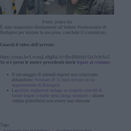
Fonte: police.hu
È stato trasportato direttamente all’Istituto Penitenziario di
Budapest per iniziare la sua pena, conclude il comunicato.
Guardi il video dell’arresto:
https://youtu.be/LwrkqLn8gRk?si=BwBBldqVQz3xWSzZ
Se si è perso le nostre precedenti storie
legate al crimine
:
Il salvataggio di animali espone uno scioccante
abbandono:
Neonato di 11 mesi trovato in un
appartamento di Budapest
La
polizia ungherese indaga su sospetti omicidi di
bande legate a mafie della droga straniere
– alcune
vittime potrebbero non essere mai ritrovate
Tags
#
categoria vita in Ungheria
#
galleria fotografica