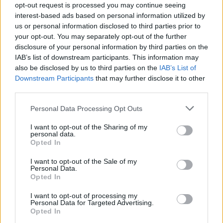
Fonte: police.hu
opt-out request is processed you may continue seeing
Data la gravità dei suoi crimini, era in cima alla lista dei
interest-based ads based on personal information utilized by
latitanti più ricercati dell’Unione Europea, ha aggiunto la
us or personal information disclosed to third parties prior to
dichiarazione.
your opt-out. You may separately opt-out of the further
disclosure of your personal information by third parties on the
Era un tassista
IAB’s list of downstream participants. This information may
Gli investigatori dell’Ufficio Investigativo Nazionale del
also be disclosed by us to third parties on the
IAB’s List of
Servizio di Polizia Antiterrorismo (KR NNI) hanno raccolto
Downstream Participants
that may further disclose it to other
informazioni che suggeriscono che si nascondeva in Messico,
third parties.
fingendosi un tassista nella provincia di Quintana Roo.
Please note that this website/app uses one or more Google
Personal Data Processing Opt Outs
services and may gather and store information including but
not limited to your visit or usage behaviour. You may click to
I want to opt-out of the Sharing of my
personal data.
grant or deny consent to Google and its third-party tags to
Opted In
use your data for below specified purposes in below Google
consent section.
I want to opt-out of the Sale of my
Personal Data.
Opted In
I want to opt-out of processing my
Personal Data for Targeted Advertising.
Opted In