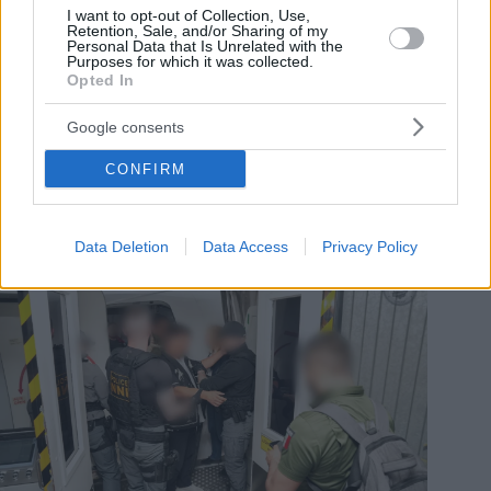
I want to opt-out of Collection, Use,
Retention, Sale, and/or Sharing of my
Personal Data that Is Unrelated with the
Fonte: police.hu
Purposes for which it was collected.
Le autorità messicane hanno organizzato un’operazione,
Opted In
arrestandolo a Cancún il 18 aprile.
Google consents
Poiché risiedeva lì sotto falso nome, in violazione delle norme
sull’immigrazione, ed era classificato tra i fuggitivi più
CONFIRM
pericolosi dell’Unione Europea, le autorità hanno optato per
l’espulsione immediata, riportandolo in aereo in Ungheria il
21 aprile.
Data Deletion
Data Access
Privacy Policy