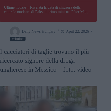
Paks
Ultime notizie – Rivelata la data di chiusura della
centrale nucleare di Paks; il primo ministro Péter Magyar
afferma che l’Ungheria potrebbe trovarsi ad affrontare
una crisi energetica
Daily News Hungary
April 22, 2026
crimine
I cacciatori di taglie trovano il più
ricercato signore della droga
ungherese in Messico – foto, video