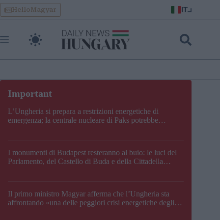
Skip
IT
HelloMagyar
to
content
L’Ungheria si prepara a restrizioni energetiche di
emergenza; la centrale nucleare di Paks potrebbe
chiudere questo fine settimana
I monumenti di Budapest resteranno al buio: le luci del
Parlamento, del Castello di Buda e della Cittadella
verranno spente
Il primo ministro Magyar afferma che l’Ungheria sta
affrontando «una delle peggiori crisi energetiche degli
ultimi decenni» e comunica la nuova data di chiusura di