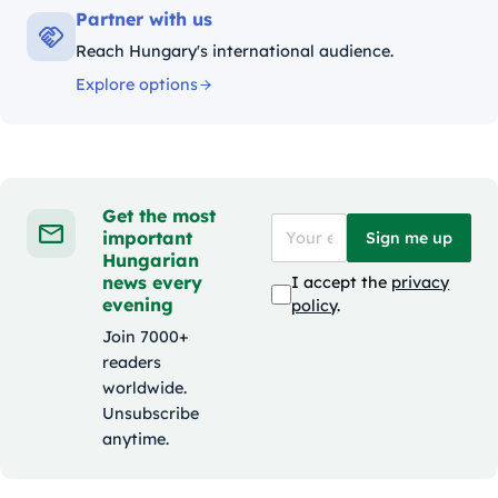
Partner with us
Reach Hungary's international audience.
Explore options
Get the most
important
Sign me up
Hungarian
news every
I accept the
privacy
evening
policy
.
Join 7000+
readers
worldwide.
Unsubscribe
anytime.