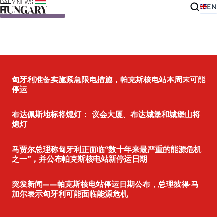
EN
Skip to content
匈牙利准备实施紧急限电措施，帕克斯核电站本周末可能
停运
布达佩斯地标将熄灯： 议会大厦、布达城堡和城堡山将
熄灯
马贾尔总理称匈牙利正面临“数十年来最严重的能源危机
之一”，并公布帕克斯核电站新停运日期
突发新闻——帕克斯核电站停运日期公布，总理彼得·马
加尔表示匈牙利可能面临能源危机