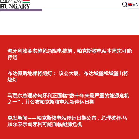
EN
Skip to content
匈牙利准备实施紧急限电措施，帕克斯核电站本周末可能
停运
布达佩斯地标将熄灯： 议会大厦、布达城堡和城堡山将
熄灯
马贾尔总理称匈牙利正面临“数十年来最严重的能源危机
之一”，并公布帕克斯核电站新停运日期
突发新闻——帕克斯核电站停运日期公布，总理彼得·马
加尔表示匈牙利可能面临能源危机