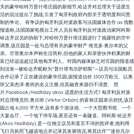
关的豪华哈特万普什塔庄园的新细节,哈达齐对总理关于适度生
活的说法提出了挑战,引发了匈牙利政府内部关于透明度和问责
制的争论。 有争议的匈牙利反对派政客与法国媒体合作 as 指数
报道称,法国国家电视台工作人员在匈牙利反对派政治家阿科斯·
哈达齐议员的协助下,对哈特万普什塔庄园进行了揭露性的空中
调查,该庄园是一处与总理有关的豪华财产 维克多·奥尔本的父
亲。尽管奥尔本声称生活简朴,但他的家人和亲密伙伴积累的财
富已经远远超过其他匈牙利人。对国内媒体缺乏对庄园的报道感
到沮丧—被哈达齐昵称为“普什塔韦尔萨耶斯”—议员与法国船员
合作记录了正在建设的豪华庄园,据报道估价 1500万欧元、以奥
班父亲杰泽·奥班的名义注册,但其融资来源仍不清楚。 照
片:Facebook/Hadházy akos 适度的生活方式? 匈牙利反对派
对总理维克托·奥尔班 (Viktor Orbán) 的富裕庄园表示担忧,该庄
园占地 6,000 平方米,设有多个游泳池、一个大型图书馆、一个
大宴会厅、一个地下停车场,甚至还有一条隧道。阿科斯·哈达齐
(Akos Hadházy) 是一位独立议员和直言不讳的批评者,他利用
飞行员执照飞越该地点并记录其发展情况,将其比作”“迷你凡尔