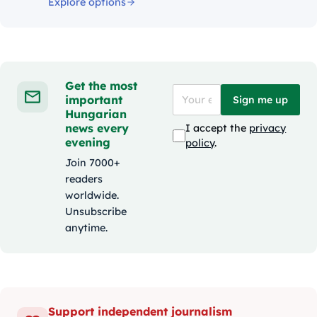
Explore options
Get the most
important
Sign me up
Hungarian
news every
I accept the
privacy
evening
policy
.
Join 7000+
readers
worldwide.
Unsubscribe
anytime.
Support independent journalism