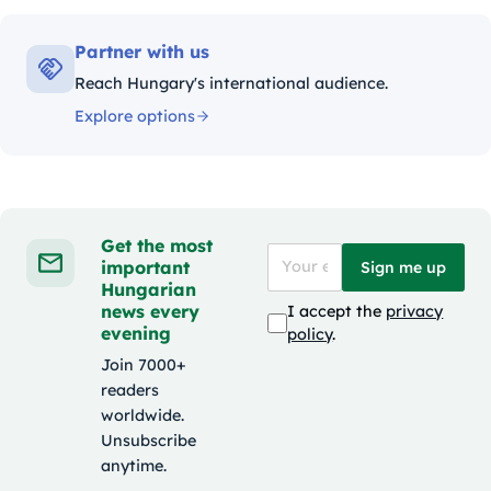
Partner with us
Reach Hungary's international audience.
Explore options
Get the most
important
Sign me up
Hungarian
news every
I accept the
privacy
evening
policy
.
Join 7000+
readers
worldwide.
Unsubscribe
anytime.