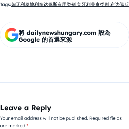
providing a full floor of flexible meeting spaces, and
Tags:
匈牙利
奥地利
布达佩斯
有用
类别 匈牙利美食
类别 布达佩斯
heritage, known for combining Hungarian culinary
u003cstrongu003eThe Kitchen Catersu003c/strongu003e
traditions with international standards. Its philosophy
delivers full-service catering on- or off-site.
centres on human connection and creating lasting guest
experiences.
將 dailynewshungary.com 設為
Google 的首選來源
Leave a Reply
Your email address will not be published.
Required fields
are marked
*