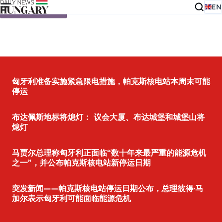
EN
Skip to content
匈牙利准备实施紧急限电措施，帕克斯核电站本周末可能
停运
布达佩斯地标将熄灯： 议会大厦、布达城堡和城堡山将
熄灯
马贾尔总理称匈牙利正面临“数十年来最严重的能源危机
之一”，并公布帕克斯核电站新停运日期
突发新闻——帕克斯核电站停运日期公布，总理彼得·马
加尔表示匈牙利可能面临能源危机