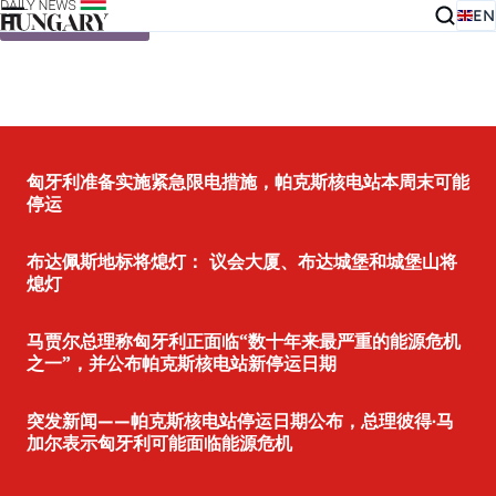
EN
Skip to content
匈牙利准备实施紧急限电措施，帕克斯核电站本周末可能
停运
布达佩斯地标将熄灯： 议会大厦、布达城堡和城堡山将
熄灯
马贾尔总理称匈牙利正面临“数十年来最严重的能源危机
之一”，并公布帕克斯核电站新停运日期
突发新闻——帕克斯核电站停运日期公布，总理彼得·马
加尔表示匈牙利可能面临能源危机