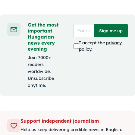
Get the most
important
Sign me up
Hungarian
news every
I accept the
privacy
evening
policy
.
Join 7000+
readers
worldwide.
Unsubscribe
anytime.
Support independent journalism
Help us keep delivering credible news in English.