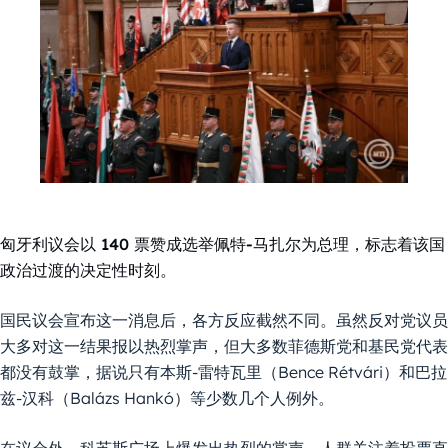
匈牙利议会以 140 票赞成选举佩特-马扎尔为总理，标志着该国
政治过渡的决定性时刻。
国民议会宣布这一消息后，各方反应截然不同。虽然反对党议员
大多对这一结果报以热烈掌声，但大多数菲德斯党和基民党代表
都没有鼓掌，据说只有本斯-雷特瓦里（Bence Rétvári）和巴拉
兹-汉科（Balázs Hankó）等少数几个人例外。
在议会外，科苏斯广场上爆发出热烈的掌声，人群关注着投票直