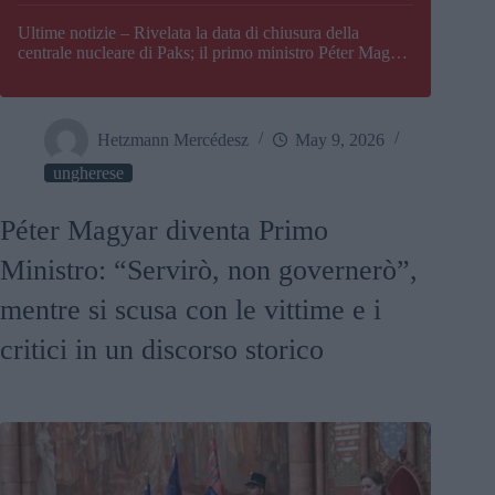
Paks
Ultime notizie – Rivelata la data di chiusura della
centrale nucleare di Paks; il primo ministro Péter Magyar
afferma che l’Ungheria potrebbe trovarsi ad affrontare
una crisi energetica
Hetzmann Mercédesz
May 9, 2026
ungherese
Péter Magyar diventa Primo
Ministro: “Servirò, non governerò”,
mentre si scusa con le vittime e i
critici in un discorso storico