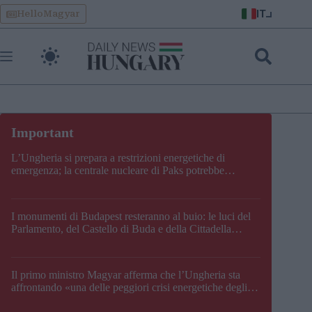
Skip
IT
HelloMagyar
to
content
L’Ungheria si prepara a restrizioni energetiche di
emergenza; la centrale nucleare di Paks potrebbe
chiudere questo fine settimana
I monumenti di Budapest resteranno al buio: le luci del
Parlamento, del Castello di Buda e della Cittadella
verranno spente
Il primo ministro Magyar afferma che l’Ungheria sta
affrontando «una delle peggiori crisi energetiche degli
ultimi decenni» e comunica la nuova data di chiusura di