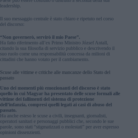
Paese può essere costruito o distrutto a seconda della sua
leadership.
Il suo messaggio centrale è stato chiaro e ripetuto nel corso
del discorso:
“Non governerò, servirò il mio Paese”.
Ha fatto riferimento all’ex Primo Ministro József Antall,
citando la sua filosofia di servizio pubblico e descrivendo il
suo ruolo come una responsabilità concessa da milioni di
cittadini che hanno votato per il cambiamento.
Scuse alle vittime e critiche alle mancanze dello Stato del
passato
Uno dei momenti più emozionanti del discorso è stato
quello in cui Magyar ha presentato delle scuse formali alle
vittime dei fallimenti del sistema di protezione
dell’infanzia, compresi quelli legati ai casi di abuso del
passato.
Ha anche esteso le scuse a civili, insegnanti, giornalisti,
operatori sanitari e personaggi pubblici che, secondo le sue
parole, sono stati “stigmatizzati o molestati” per aver espresso
opinioni dissenzienti.