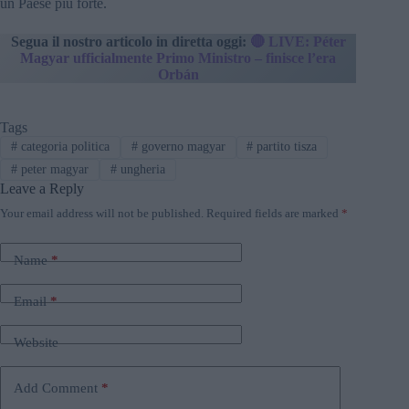
un Paese più forte.
Segua il nostro articolo in diretta oggi:
🔴 LIVE: Péter
Magyar ufficialmente Primo Ministro – finisce l’era
Orbán
Tags
#
categoria politica
#
governo magyar
#
partito tisza
#
peter magyar
#
ungheria
Leave a Reply
Your email address will not be published.
Required fields are marked
*
Name
*
Email
*
Website
Add Comment
*