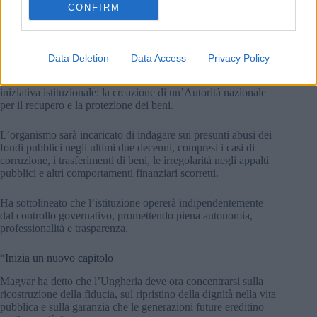
CONFIRM
Cosa succede ora:
Piazza Kossuth si riempie di folla
all’apertura del Parlamento ungherese, con celebrazioni e
simbolismi.
Giustizia, trasparenza e una nuova autorità investigativa
Data Deletion
Data Access
Privacy Policy
Magyar ha anche annunciato i piani per un’importante
iniziativa istituzionale: la creazione di un’Autorità nazionale
per il recupero e la protezione dei beni.
L’organismo sarà incaricato di indagare sui presunti abusi dei
fondi pubblici negli ultimi due decenni, compresi i casi di
corruzione, i trasferimenti di beni, le irregolarità negli appalti
pubblici e altri comportamenti finanziari scorretti.
Ha sottolineato che l’istituzione opererà indipendentemente
dal controllo governativo, promettendo piena autonomia,
professionalità e trasparenza.
“Inizia un nuovo capitolo
Magyar ha detto che l’Ungheria deve ora concentrarsi sulla
ricostruzione della fiducia, sul ripristino della dignità nella vita
pubblica e sulla garanzia che le generazioni future ereditino