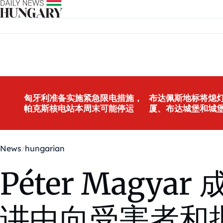
Skip to content
匈牙利准备实施紧急限电措施，
布达佩斯地标将熄灯
帕克斯核电站本周末可能停运
厦、布达城堡和城
News
hungarian
Péter Mag
讲中向受害者和