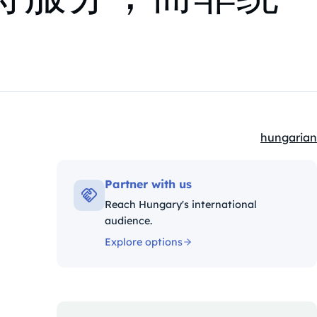
hungarian
Kategóriák
Partner with us
Reach Hungary's international
audience.
Explore options