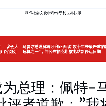
政治
社会
文化
特种匈牙利
世界
快讯
： 议会大
马贾尔总理称匈牙利正面临“数十年来最严重的
堡山将熄灯
危机之一”，并公布帕克斯核电站新停运日期
yar 成为总理：佩
批评者道歉：”我