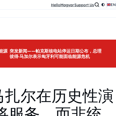
EN
HelloMagyar
Support Us
能源
突发新闻——帕克斯核电站停运日期公布，总理
彼得·马加尔表示匈牙利可能面临能源危机
特-马扎尔在历史性演
将服务，而非统