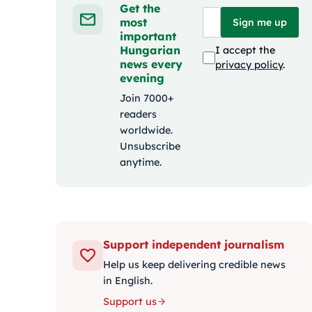
Get the
most
Sign me up
important
Hungarian
I accept the
news every
privacy policy
.
evening
Join 7000+
readers
worldwide.
Unsubscribe
anytime.
Support independent journalism
Help us keep delivering credible news
in English.
Support us