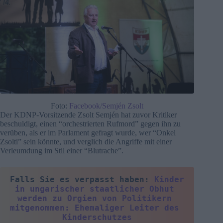
Foto:
Facebook/Semjén Zsolt
Der KDNP-Vorsitzende Zsolt Semjén hat zuvor Kritiker
beschuldigt, einen “orchestrierten Rufmord” gegen ihn zu
verüben, als er im Parlament gefragt wurde, wer “Onkel
Zsolti” sein könnte, und verglich die Angriffe mit einer
Verleumdung im Stil einer “Blutrache”.
Falls Sie es verpasst haben: 
Kinder 
in ungarischer staatlicher Obhut 
werden zu Orgien von Politikern 
mitgenommen: Ehemaliger Leiter des 
Kinderschutzes