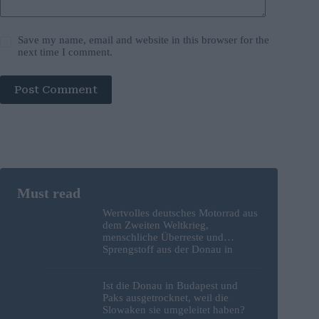
Save my name, email and website in this browser for the
next time I comment.
Post Comment
Wertvolles deutsches Motorrad aus
dem Zweiten Weltkrieg,
menschliche Überreste und
Sprengstoff aus der Donau in
Budapest geborgen – Fotos
Ist die Donau in Budapest und
Paks ausgetrocknet, weil die
Slowaken sie umgeleitet haben?