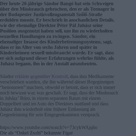
Der heute 20-jährige Sándor Bangó hat sein Schweigen
über den Missbrauch gebrochen, den er als Teenager in
der Budapester Justizvollzugsanstalt Szőlő-Straße
erdulden musste. Er beschrieb in anschaulichen Details,
wie der ehemalige Direktor Péter Pál Juhász seine
Position ausgenutzt haben soll, um ihn zu wiederholten
sexuellen Handlungen zu zwingen. Sándor, ein
ehemaliger Insasse des Kinderbetreuungssystems, sagt,
dass er im Alter von sechs Jahren und später in
Kinderheimen sexuell missbraucht wurde. Er sagt, dass
er sich aufgrund dieser Erfahrungen wehrlos fühlte, als
Juhász begann, ihn in der Anstalt auszubeuten.
Sándor
erklärte gegenüber Kontroll
, dass ihm Medikamente
verschrieben wurden, die ihn während dieser Begegnungen
“benommen” machten, obwohl er betont, dass er sich immer
noch bewusst war, was geschah. Er sagt, dass der Missbrauch
in Juhász’ Büro, in einem separaten Raum mit einem
Doppelbett und im Auto des Direktors stattfand und dass
Juhász ihm wiederholt eine frühere Entlassung als
Gegenleistung für sein Entgegenkommen versprach.
https://www.youtube.com/watch?v=73cykWAjq6o
Die als “Onkel Zsolti” bekannte Figur