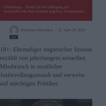
Eilmeldung – Termin für die Stilllegung des
Kernkraftwerks Paks bekannt gegeben; Premierminister
Péter Magyar warnt vor einer möglichen Energiekrise in
Ungarn
Hetzmann Mercédesz
April 26, 2026
life
18+: Ehemaliger ungarischer Insasse
erzählt von jahrelangem sexuellen
Missbrauch in staatlicher
Justizvollzugsanstalt und verweist
auf mächtigen Politiker