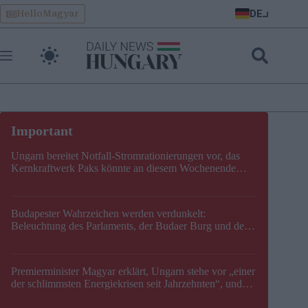
Skip
DE
HelloMagyar
to
content
Ungarn bereitet Notfall-Stromrationierungen vor, das
Kernkraftwerk Paks könnte an diesem Wochenende
stillgelegt werden
Budapester Wahrzeichen werden verdunkelt:
Beleuchtung des Parlaments, der Budaer Burg und der
Zitadelle wird abgeschaltet
Premierminister Magyar erklärt, Ungarn stehe vor „einer
der schlimmsten Energiekrisen seit Jahrzehnten“, und
gibt neuen Termin für die Stilllegung von Paks bekannt