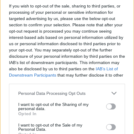
If you wish to opt-out of the sale, sharing to third parties, or
processing of your personal or sensitive information for
targeted advertising by us, please use the below opt-out
section to confirm your selection. Please note that after your
opt-out request is processed you may continue seeing
interest-based ads based on personal information utilized by
us or personal information disclosed to third parties prior to
your opt-out. You may separately opt-out of the further
Ein größerer institutioneller Skandal
disclosure of your personal information by third parties on the
IAB’s list of downstream participants. This information may
Der Fall Szőlő-Straße
wurde im Herbst 2025
zu einem der
also be disclosed by us to third parties on the
IAB’s List of
schwerwiegendsten Kinderschutz- und politischen Skandale
Downstream Participants
that may further disclose it to other
Ungarns, nachdem Beweise aufgetaucht waren, dass Kinder
in der Einrichtung über Jahre hinweg systematisch körperlich
third parties.
und sexuell missbraucht wurden. Juhász, der inmitten
bekannter Gerüchte über unangemessene Beziehungen zu
Please note that this website/app uses one or more Google
Personal Data Processing Opt Outs
minderjährigen Mädchen Direktor wurde, wurde im Mai
services and may gather and store information including but
2025 unter dem Verdacht des Menschenhandels und der
not limited to your visit or usage behaviour. You may click to
I want to opt-out of the Sharing of my
Zwangsprostitution verhaftet, was eine Welle von
personal data.
grant or deny consent to Google and its third-party tags to
Zeugenaussagen ehemaliger Insassen auslöste.
Opted In
use your data for below specified purposes in below Google
consent section.
I want to opt-out of the Sale of my
Später weiteten die Ermittler den Fall auf seine frühere
Personal Data.
Tätigkeit als Leiter der Budapester Justizvollzugsanstalt aus,