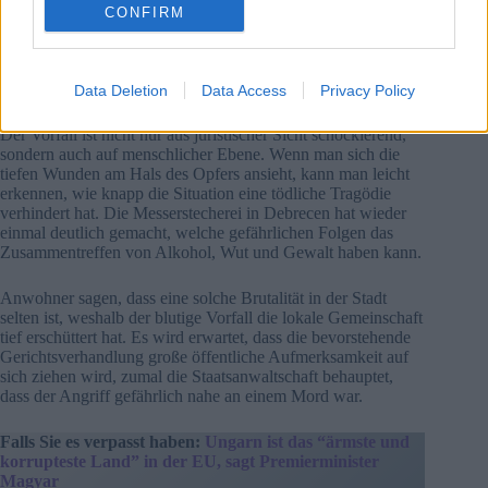
CONFIRM
Wir haben bereits darüber berichtet, dass ein
ungarischer Mann, der ein Doppelleben führt, versucht
haben soll, einen Terroranschlag zu verüben (
hier
).
Data Deletion
Data Access
Privacy Policy
Bleibende Narben von einem brutalen Anschlag
Der Vorfall ist nicht nur aus juristischer Sicht schockierend,
sondern auch auf menschlicher Ebene. Wenn man sich die
tiefen Wunden am Hals des Opfers ansieht, kann man leicht
erkennen, wie knapp die Situation eine tödliche Tragödie
verhindert hat. Die Messerstecherei in Debrecen hat wieder
einmal deutlich gemacht, welche gefährlichen Folgen das
Zusammentreffen von Alkohol, Wut und Gewalt haben kann.
Anwohner sagen, dass eine solche Brutalität in der Stadt
selten ist, weshalb der blutige Vorfall die lokale Gemeinschaft
tief erschüttert hat. Es wird erwartet, dass die bevorstehende
Gerichtsverhandlung große öffentliche Aufmerksamkeit auf
sich ziehen wird, zumal die Staatsanwaltschaft behauptet,
dass der Angriff gefährlich nahe an einem Mord war.
Falls Sie es verpasst haben:
Ungarn ist das “ärmste und
korrupteste Land” in der EU, sagt Premierminister
Magyar