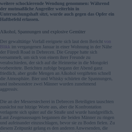
weitere schockierende Wendung genommen: Während
der mutmaßliche Angreifer weiterhin in
Untersuchungshaft sitzt, wurde auch gegen das Opfer ein
Haftbefehl erlassen.
Alkohol, Spannungen und explosive Gemüter
Der gewalttätige Vorfall ereignete sich laut dem Bericht
von
Blikk
im vergangenen Januar in einer Wohnung in der Nähe
der Füredi Road in Debrecen. Die Gruppe hatte sich
versammelt, um sich von einem ihrer Freunde zu
verabschieden, der sich auf die Heimreise in die Mongolei
vorbereitete. Berichten zufolge begann der Abend ganz
friedlich, aber große Mengen an Alkohol vergifteten schnell
die Atmosphäre. Bier und Whisky schürten die Spannungen,
und insbesondere zwei Männer wurden zunehmend
aggressiv.
Die an der Messerstecherei in Debrecen Beteiligten tauschten
zunächst nur hitzige Worte aus, aber die Konfrontation
verlagerte sich später auf die Straße und wurde handgreiflich.
Laut Zeugenaussagen begannen die beiden Männer zu ringen
und aufeinander einzuschlagen, bevor sie zu Boden fielen. Zu
diesem Zeitpunkt gelang es den anderen Anwesenden, die