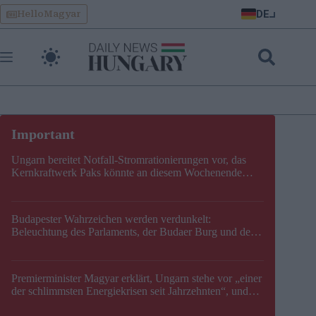
Skip
DE
HelloMagyar
to
content
Ungarn bereitet Notfall-Stromrationierungen vor, das
Kernkraftwerk Paks könnte an diesem Wochenende
stillgelegt werden
Budapester Wahrzeichen werden verdunkelt:
Beleuchtung des Parlaments, der Budaer Burg und der
Zitadelle wird abgeschaltet
Premierminister Magyar erklärt, Ungarn stehe vor „einer
der schlimmsten Energiekrisen seit Jahrzehnten“, und
gibt neuen Termin für die Stilllegung von Paks bekannt