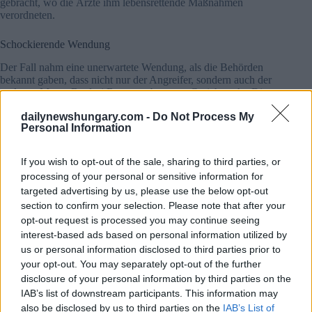
gebracht, wo die Ärzte ihm lebensrettende Maßnahmen
verordneten.
Schockierende Wendung
Der Fall nahm eine unerwartete Wendung, als die Behörden
bekannt gaben, dass nicht nur der Angreifer, sondern auch der
verletzte Mann, Batdorj Bayarsambuu, vor Gericht steht. Die
Polizei erließ einen Haftbefehl gegen ihn wegen
dailynewshungary.com -
Do Not Process My
ordnungswidrigen Verhaltens und behauptete, er habe auch
Personal Information
aktiv an der gewalttätigen Auseinandersetzung teilgenommen.
If you wish to opt-out of the sale, sharing to third parties, or
processing of your personal or sensitive information for
targeted advertising by us, please use the below opt-out
section to confirm your selection. Please note that after your
opt-out request is processed you may continue seeing
interest-based ads based on personal information utilized by
us or personal information disclosed to third parties prior to
your opt-out. You may separately opt-out of the further
disclosure of your personal information by third parties on the
IAB’s list of downstream participants. This information may
also be disclosed by us to third parties on the
IAB’s List of