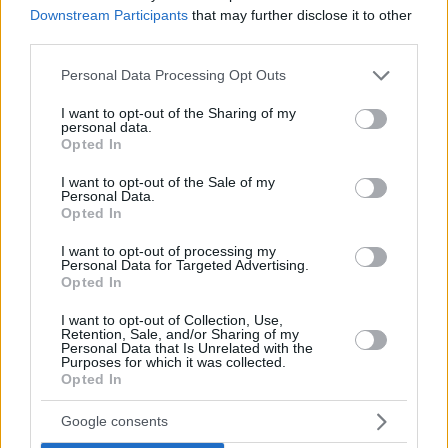
Downstream Participants
that may further disclose it to other
third parties.
Please note that this website/app uses one or more Google
Personal Data Processing Opt Outs
services and may gather and store information including but
not limited to your visit or usage behaviour. You may click to
I want to opt-out of the Sharing of my
personal data.
grant or deny consent to Google and its third-party tags to
Opted In
use your data for below specified purposes in below Google
consent section.
I want to opt-out of the Sale of my
Das Opfer der Messerstecherei, Batdorj Bayarsambuu. Foto:
Personal Data.
polizei.hu
Opted In
Der Hauptverdächtige bei der Messerstecherei in Debrecen
wurde wegen versuchten Mordes und Trunkenheit am Steuer
I want to opt-out of processing my
angeklagt. Er befindet sich derzeit in Untersuchungshaft und
Personal Data for Targeted Advertising.
wartet auf sein Gerichtsverfahren. In der Zwischenzeit soll
Opted In
der verletzte Mann Ungarn bereits verlassen haben und in die
Mongolei zurückgekehrt sein.
I want to opt-out of Collection, Use,
Retention, Sale, and/or Sharing of my
Personal Data that Is Unrelated with the
Rechtsexperten sagten gegenüber der ungarischen Presse,
Purposes for which it was collected.
dass dies nicht unbedingt den Fortgang des Verfahrens
Opted In
verhindern würde, da der Prozess auch in seiner Abwesenheit
geführt werden könnte. Außerdem besteht zwischen Ungarn
Google consents
und der Mongolei ein Auslieferungsabkommen, so dass die
Behörden bei Bedarf seine Überstellung beantragen könnten.