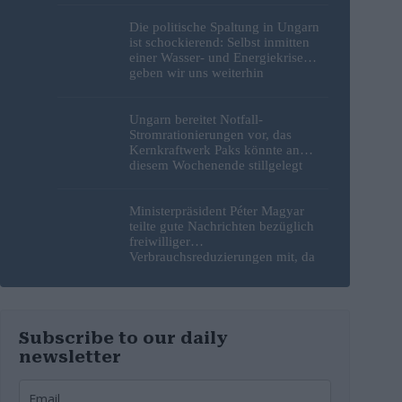
Die politische Spaltung in Ungarn
ist schockierend: Selbst inmitten
einer Wasser- und Energiekrise
geben wir uns weiterhin
gegenseitig die Schuld
Ungarn bereitet Notfall-
Stromrationierungen vor, das
Kernkraftwerk Paks könnte an
diesem Wochenende stillgelegt
werden
Ministerpräsident Péter Magyar
teilte gute Nachrichten bezüglich
freiwilliger
Verbrauchsreduzierungen mit, da
erneut Hitzerekorde gebrochen
wurden
Subscribe to our daily
newsletter