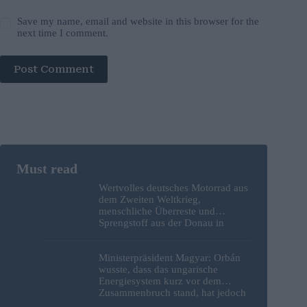
Save my name, email and website in this browser for the
next time I comment.
Post Comment
Wertvolles deutsches Motorrad aus
dem Zweiten Weltkrieg,
menschliche Überreste und
Sprengstoff aus der Donau in
Budapest geborgen – Fotos
Ministerpräsident Magyar: Orbán
wusste, dass das ungarische
Energiesystem kurz vor dem
Zusammenbruch stand, hat jedoch
nichts unternommen