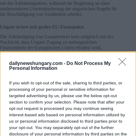
mit der Arbeitsmigration, während die Regierung an einer
umfassenderen Umstrukturierung der ungarischen Regeln für
die Beschäftigung von Ausländern arbeitet.
Ungarn sichert sich großes EU-Finanzpaket
Die Ankündigung von Gastarbeitern kam zeitgleich mit der
Nachricht, dass Ungarn Zugang zu umfangreichen
Finanzmitteln der Europäischen Union erhalten wird,
berichtet Telex
.
dailynewshungary.com -
Do Not Process My
Der Minister für Verkehr und Investitionen, Dávid
Personal Information
Vitézy, kündigte an, dass Ungarn 10 Milliarden Euro aus
der EU-Fazilität für Konjunkturbelebung und
Krisenbewältigung erhalten wird. Diese Mittel waren
If you wish to opt-out of the sale, sharing to third parties, or
zuvor aufgrund von Bedenken in Bezug auf die
processing of your personal or sensitive information for
Korruptionsbekämpfung und Transparenzmaßnahmen
targeted advertising by us, please use the below opt-out
eingefroren worden.
section to confirm your selection. Please note that after your
Die Regierung plant, dem Parlament nächste Woche ein
opt-out request is processed you may continue seeing
neues Gesetzespaket zur Korruptionsbekämpfung und
interest-based ads based on personal information utilized by
Transparenz vorzulegen, um die verbleibenden Bedingungen
für die Mittel zu erfüllen.
us or personal information disclosed to third parties prior to
your opt-out. You may separately opt-out of the further
Vitézy zufolge werden mit den Geldern wichtige
disclosure of your personal information by third parties on the