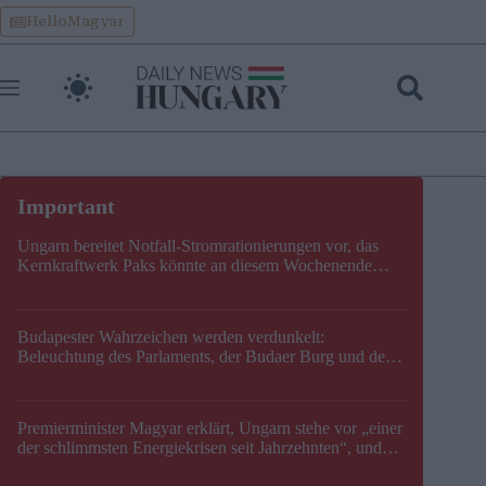
Skip
HelloMagyar
to
content
Ungarn bereitet Notfall-Stromrationierungen vor, das
Kernkraftwerk Paks könnte an diesem Wochenende
stillgelegt werden
Budapester Wahrzeichen werden verdunkelt:
Beleuchtung des Parlaments, der Budaer Burg und der
Zitadelle wird abgeschaltet
Premierminister Magyar erklärt, Ungarn stehe vor „einer
der schlimmsten Energiekrisen seit Jahrzehnten“, und
gibt neuen Termin für die Stilllegung von Paks bekannt