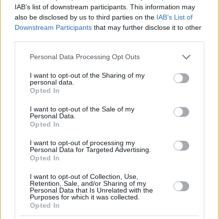
Investitionen unterstützt, darunter die Modernisierung des
IAB’s list of downstream participants. This information may
ungarischen Stromnetzes, Förderprogramme für kleine und
also be disclosed by us to third parties on the
IAB’s List of
mittlere Unternehmen, Projekte für Studentenwohnungen und
Downstream Participants
that may further disclose it to other
erschwinglichen Wohnraum sowie die Modernisierung der
third parties.
Eisenbahn und des HÉV-Vorortzuges.
Please note that this website/app uses one or more Google
Personal Data Processing Opt Outs
Weitere 4,2 Milliarden Euro aus dem EU-Kohäsionsfonds
services and may gather and store information including but
werden voraussichtlich für Projekte in den Bereichen
not limited to your visit or usage behaviour. You may click to
I want to opt-out of the Sharing of my
öffentlicher Verkehr, Umweltschutz und Hochwasserschutz
personal data.
grant or deny consent to Google and its third-party tags to
zur Verfügung stehen.
Opted In
use your data for below specified purposes in below Google
consent section.
I want to opt-out of the Sale of my
Personal Data.
Opted In
I want to opt-out of processing my
Personal Data for Targeted Advertising.
Opted In
I want to opt-out of Collection, Use,
Retention, Sale, and/or Sharing of my
Personal Data that Is Unrelated with the
Purposes for which it was collected.
Opted In