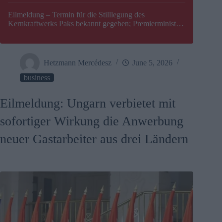
Eilmeldung – Termin für die Stilllegung des
Kernkraftwerks Paks bekannt gegeben; Premierminister
Péter Magyar warnt vor einer möglichen Energiekrise in
Ungarn
Hetzmann Mercédesz
June 5, 2026
business
Eilmeldung: Ungarn verbietet mit
sofortiger Wirkung die Anwerbung
neuer Gastarbeiter aus drei Ländern