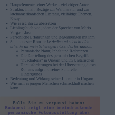
Hauptelemente seiner Werke – vielseitiger Autor
Struktur, Inhalt, Bezüge zur Weltliteratur und zur
lateinamerikanischen Literatur, vielfältige Themen,
Essays
Wie es ist, ihn zu übersetzen
Lieblingsbuch von jedem der Sprecher von Mario
Vargas Llosa
Persönliche Erfahrungen und Begegnungen mit ihm
Sein neuester Roman:
Le dedico mi silencio
/
Ich
schenke dir mein Schweigen
/
Csendes forradalom
Peruanische Natur, Inhalt und Referenzen
Die Darstellung des peruanischen Begriffs
“huachafería” in Ungarn und im Ungarischen
Herausforderungen bei der Übersetzung dieses
Romans aufgrund seines kulturellen
Hintergrunds
Bedeutung und Wirkung seiner Literatur in Ungarn
Wie man es jungen Menschen schmackhaft machen
kann
Falls Sie es verpasst haben: 
Budapest zeigt eine beeindruckende 
peruanische Fotoausstellung über 