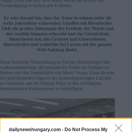
Vargas Llosa und den Wert seines Werks als Brücke zur
Verständigung zwischen den Kulturen.
Er wies darauf hin, dass der Autor in seinem mehr als
sechs Jahrzehnte währenden Schaffen mit literarischer
Tiefe die großen Dilemmata der Freiheit, der Macht und
der conditio humana erforscht und ein Vermächtnis
hinterlassen hat, das Grenzen und Generationen
überschreitet und weiterhin bei Lesern auf der ganzen
Welt Anklang findet.
Diese kulturelle Veranstaltung ist Teil der Bemühungen des
Außenministeriums, die peruanische Kultur im Ausland zu
fördern und das Vermächtnis von Mario Vargas Llosa als eine
der grundlegenden Figuren der spanischsprachigen Literatur
zu verbreiten und die Präsenz Perus in den wichtigsten
internationalen Kulturräumen zu bekräftigen.
dailynewshungary.com -
Do Not Process My