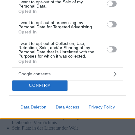
I want to opt-out of the Sale of my
Personal Data.
Opted In
I want to opt-out of processing my
Personal Data for Targeted Advertising.
Opted In
I want to opt-out of Collection, Use,
Retention, Sale, and/or Sharing of my
Personal Data that Is Unrelated with the
Purposes for which it was collected.
Opted In
Google consents
CONFIRM
Foto: Botschaft der Republik Peru in Ungarn
Während der Podiumsdiskussion wurden die folgenden
Themen von den Diskussionsteilnehmern angesprochen:
Data Deletion
Data Access
Privacy Policy
Das letzte Werk des Nobelpreisträgers und sein
bleibendes Vermächtnis
Sein Platz in der Literatur der Welt