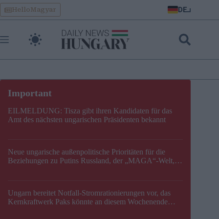
Skip
DE
HelloMagyar
to
content
EILMELDUNG: Tisza gibt ihren Kandidaten für das
Amt des nächsten ungarischen Präsidenten bekannt
Neue ungarische außenpolitische Prioritäten für die
Beziehungen zu Putins Russland, der „MAGA“-Welt,
der EU, der V4, der NATO und dem Balkan festgelegt
Ungarn bereitet Notfall-Stromrationierungen vor, das
Kernkraftwerk Paks könnte an diesem Wochenende
stillgelegt werden