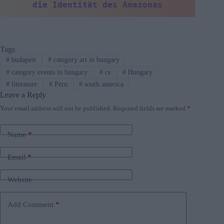
die Identität des Amazonas
Tags
#
budapest
#
category art in hungary
#
category events in hungary
#
ce
#
Hungary
#
literature
#
Peru
#
south america
Leave a Reply
Your email address will not be published.
Required fields are marked
*
Name
*
Email
*
Website
Add Comment
*