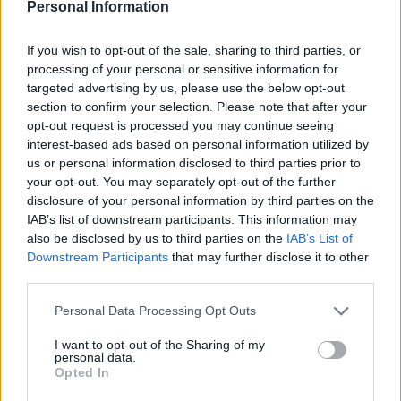
Personal Information
If you wish to opt-out of the sale, sharing to third parties, or
processing of your personal or sensitive information for
targeted advertising by us, please use the below opt-out
section to confirm your selection. Please note that after your
opt-out request is processed you may continue seeing
interest-based ads based on personal information utilized by
us or personal information disclosed to third parties prior to
your opt-out. You may separately opt-out of the further
Foto: Botschaft der Republik Peru in Ungarn
An der Podiumsdiskussion nahmen folgende Akademiker
disclosure of your personal information by third parties on the
und Experten für lateinamerikanische Literatur teil:
IAB’s list of downstream participants. This information may
also be disclosed by us to third parties on the
IAB’s List of
Dr. Prof. László Scholz, Hispanist und Übersetzer
Downstream Participants
that may further disclose it to other
(auch von Vargas Llosa)
third parties.
András Gulyás, Botschafter, Experte für
lateinamerikanische Literatur, Übersetzer (auch von
Please note that this website/app uses one or more Google
Personal Data Processing Opt Outs
Vargas Llosa)
services and may gather and store information including but
Dávid Zelei, Hispanist und Redakteur beim Helikon
not limited to your visit or usage behaviour. You may click to
I want to opt-out of the Sharing of my
Verlag
personal data.
grant or deny consent to Google and its third-party tags to
Mercédesz Kutasy, Hispanist, Übersetzer, Moderator
Opted In
use your data for below specified purposes in below Google
consent section.