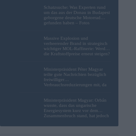
Schatzsuche: Was Experten rund
um das aus der Donau in Budapest
geborgene deutsche Motorrad
gefunden haben – Fotos
Massive Explosion und
verheerender Brand in strategisch
wichtiger MOL-Raffinerie: Werden
die Kraftstoffpreise erneut steigen?
– Video
Ministerpräsident Péter Magyar
teilte gute Nachrichten bezüglich
freiwilliger
Verbrauchsreduzierungen mit, da
erneut Hitzerekorde gebrochen
wurden
Ministerpräsident Magyar: Orbán
wusste, dass das ungarische
Energiesystem kurz vor dem
Zusammenbruch stand, hat jedoch
nichts unternommen