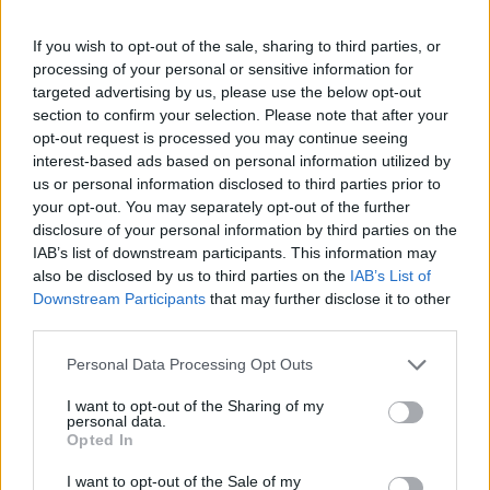
extravaganten Fischerbastei zu heiraten, wo er mit Sicherheit
eine Menschenmenge anzieht Hinzu kommen die Dutzenden
Hotels, die die Stadt vorweisen kann und die alle ein
If you wish to opt-out of the sale, sharing to third parties, or
romantisches Flitterwochenpaket haben.
processing of your personal or sensitive information for
targeted advertising by us, please use the below opt-out
Budapest, die Königin der Donau
section to confirm your selection. Please note that after your
opt-out request is processed you may continue seeing
Laut den Empfehlungen auf der Website von Tripadvisor
interest-based ads based on personal information utilized by
bietet Budapest eine erstaunliche Vielfalt an Bädern, die die
Qualität und legendären Heileigenschaften der
us or personal information disclosed to third parties prior to
Thermalwässer Budapests hervorheben. Die Tripadvisor-
your opt-out. You may separately opt-out of the further
Community war sich auch über die natürliche Schönheit der
disclosure of your personal information by third parties on the
Stadt einig und sagte, es sei eine fantastische Kombination
IAB’s list of downstream participants. This information may
aus Trubel und Ruhe. Dies macht die Stadt perfekt für alle
also be disclosed by us to third parties on the
IAB’s List of
Arten von Reisen, sei es eine Geschäftsreise oder ein
Downstream Participants
that may further disclose it to other
entspannter Ausflug, sagt ein Gemeindemitglied Ein weiterer
beliebter Aspekt der Stadt war ihre reiche Geschichte. Laut
third parties.
Tripadvisor findet man an jeder Ecke eine historische Stätte.
Please note that this website/app uses one or more Google
Nicht zuletzt Besucher, die Budapest als Königin der Donau
Personal Data Processing Opt Outs
bezeichnen.
services and may gather and store information including but
not limited to your visit or usage behaviour. You may click to
I want to opt-out of the Sharing of my
personal data.
Das könnte Sie auch interessieren:
grant or deny consent to Google and its third-party tags to
Opted In
use your data for below specified purposes in below Google
Lesen Sie mehr über die besten Hotels von Budapest
consent section.
I want to opt-out of the Sale of my