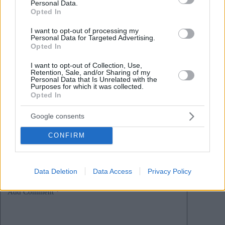
HIER
.
Personal Data.
Lesen Sie mehr über den Tourismus in der Hauptstadt
Opted In
HIER
.
I want to opt-out of processing my
Personal Data for Targeted Advertising.
Opted In
Tags
#
besuch
#
hungrig
#
knospenstig
#
reisen
I want to opt-out of Collection, Use,
#
Statistik
#
tourismus
Retention, Sale, and/or Sharing of my
Personal Data that Is Unrelated with the
Leave a Reply
Purposes for which it was collected.
Opted In
Your email address will not be published.
Required fields are marked
*
Google consents
Name
*
CONFIRM
Email
*
Website
Data Deletion
Data Access
Privacy Policy
Add Comment
*