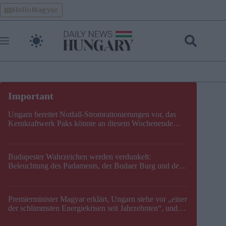
Skip
HelloMagyar
to
content
Ungarn bereitet Notfall-Stromrationierungen vor, das
Kernkraftwerk Paks könnte an diesem Wochenende
stillgelegt werden
Budapester Wahrzeichen werden verdunkelt:
Beleuchtung des Parlaments, der Budaer Burg und der
Zitadelle wird abgeschaltet
Premierminister Magyar erklärt, Ungarn stehe vor „einer
der schlimmsten Energiekrisen seit Jahrzehnten“, und
gibt neuen Termin für die Stilllegung von Paks bekannt