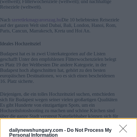
(weltweit); Flitterwochenziele (weltweit); und nachhaltige
Reiseziele (weltweit).
Nach
szeretlekmagyarorszag.hu
Die 10 beliebtesten Reiseziele
auf der ganzen Welt sind Dubai, Bali, London, Hanoi, Rom,
Paris, Cancun, Marrakesch, Kreta und Hoi An.
Ideales Hochzeitsziel
Budapest hat es in zwei Unterkategorien auf die Listen
geschafft Unter den empfohlenen Flitterwochenzielen belegt
es Platz 19 der Weltbesten Die andere Kategorie, in der
Budapest hoch abgeschnitten hat, gehört zu den besten
europäischen Destinationen, wo es sich einen bescheidenen
16. Platz sicherte.
Diejenigen, die ein tolles Hochzeitsziel suchen, entschieden
sich für Budapest wegen seiner vielen großartigen Qualitäten
Es gibt Hunderte von einzigartigen Spots, um ein
Hochzeitsfotoshooting zu machen und schöne Kirchen sind
über die ganze Stadt verstreut Naturliebhaber können sich für
eine abgelegene Hochzeit in der kleinen Kirche von Margaret
Island entscheiden Wer einen großen Einstieg in sein
dailynewshungary.com -
Do Not Process My
Eheleben sucht, kann sich dafür entscheiden, in der
Personal Information