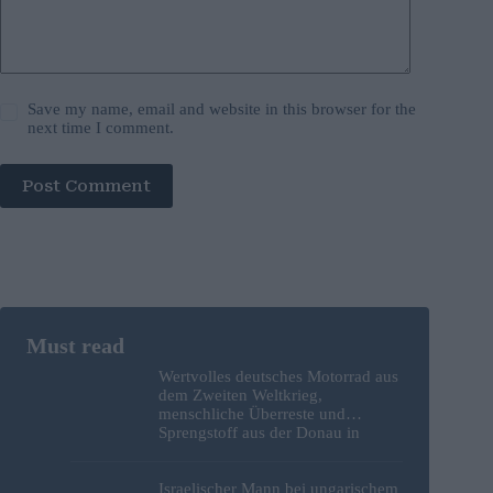
Save my name, email and website in this browser for the
next time I comment.
Post Comment
Wertvolles deutsches Motorrad aus
dem Zweiten Weltkrieg,
menschliche Überreste und
Sprengstoff aus der Donau in
Budapest geborgen – Fotos
Israelischer Mann bei ungarischem