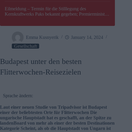
Eilmeldung – Termin für die Stilllegung des
Kernkraftwerks Paks bekannt gegeben; Premierminister
Péter Magyar warnt vor einer möglichen Energiekrise in
Ungarn
Emma Kusnyerik
January 14, 2024
Gesellschaft
Budapest unter den besten
Flitterwochen-Reisezielen
Sprache ändern:
Laut einer neuen Studie von Tripadvisor ist Budapest
einer der beliebtesten Orte für Flitterwochen Die
ungarische Hauptstadt hat es geschafft, an der Spitze zu
landen
Board von mehr als einer der besten Destinationen
Kategorie Scheint, als ob die Hauptstadt von Ungarn ist