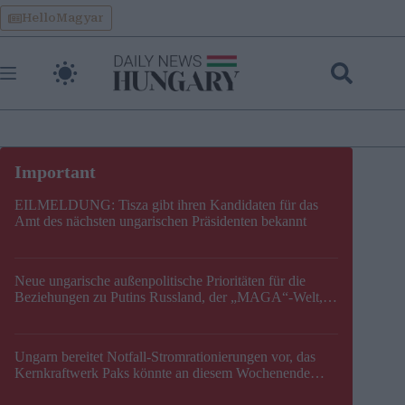
Skip
HelloMagyar
to
content
EILMELDUNG: Tisza gibt ihren Kandidaten für das
Amt des nächsten ungarischen Präsidenten bekannt
Neue ungarische außenpolitische Prioritäten für die
Beziehungen zu Putins Russland, der „MAGA“-Welt,
der EU, der V4, der NATO und dem Balkan festgelegt
Ungarn bereitet Notfall-Stromrationierungen vor, das
Kernkraftwerk Paks könnte an diesem Wochenende
stillgelegt werden