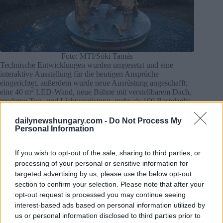
Foto: MTI/Sóki Tamás
Technische Entwicklungen wurden umgesetzt und eine
interaktive Ausstellung für die heutigen Ansprüche
eingerichtet, außerdem wurde neue Ausrüstung angeschafft;
2
eine 40 m
LED-Wand, neue Bühne mit verstellbarem Dach,
moderne Ton- und Lichtausrüstung, mehr als 100 Bastelzelte
sowie 150 Biertisch- und Banksets.
dailynewshungary.com -
Do Not Process My
Personal Information
If you wish to opt-out of the sale, sharing to third parties, or
processing of your personal or sensitive information for
targeted advertising by us, please use the below opt-out
section to confirm your selection. Please note that after your
opt-out request is processed you may continue seeing
interest-based ads based on personal information utilized by
us or personal information disclosed to third parties prior to