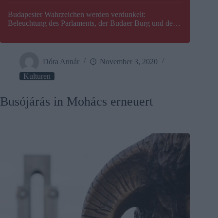
Budapester Wahrzeichen werden verdunkelt:
Beleuchtung des Parlaments, der Budaer Burg und der
Zitadelle wird abgeschaltet
Dóra Annár
November 3, 2020
Kulturen
Busójárás in Mohács erneuert