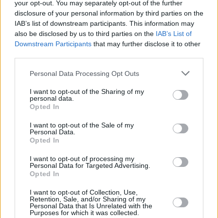
your opt-out. You may separately opt-out of the further
disclosure of your personal information by third parties on the
IAB’s list of downstream participants. This information may
also be disclosed by us to third parties on the
IAB’s List of
Foto: https://www.facebook.com/pavkovicsgabor/
Downstream Participants
that may further disclose it to other
Nach Angaben der Gemeinde Mohács passten die
Entwicklungen in ihr Programm zur Erneuerung öffentlicher
third parties.
Räume. Teil dieses Programms war auch der im vergangenen
Jahr eröffnete Szepessy-Park mit 2,5 Hektar Grünfläche.
Please note that this website/app uses one or more Google
Personal Data Processing Opt Outs
services and may gather and store information including but
not limited to your visit or usage behaviour. You may click to
I want to opt-out of the Sharing of my
personal data.
grant or deny consent to Google and its third-party tags to
Opted In
use your data for below specified purposes in below Google
consent section.
I want to opt-out of the Sale of my
Personal Data.
Opted In
I want to opt-out of processing my
Personal Data for Targeted Advertising.
Opted In
I want to opt-out of Collection, Use,
Retention, Sale, and/or Sharing of my
Personal Data that Is Unrelated with the
Purposes for which it was collected.