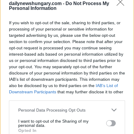
dailynewshungary.com -
Do Not Process My
Personal Information
If you wish to opt-out of the sale, sharing to third parties, or
processing of your personal or sensitive information for
targeted advertising by us, please use the below opt-out
section to confirm your selection. Please note that after your
opt-out request is processed you may continue seeing
interest-based ads based on personal information utilized by
us or personal information disclosed to third parties prior to
your opt-out. You may separately opt-out of the further
disclosure of your personal information by third parties on the
IAB’s list of downstream participants. This information may
also be disclosed by us to third parties on the
IAB’s List of
April 28, 2026
Downstream Participants
that may further disclose it to other
Es dauert sehr lange, in Ungarn einen neuen Job zu finden
third parties.
Please note that this website/app uses one or more Google
Personal Data Processing Opt Outs
services and may gather and store information including but
not limited to your visit or usage behaviour. You may click to
I want to opt-out of the Sharing of my
personal data.
grant or deny consent to Google and its third-party tags to
Opted In
use your data for below specified purposes in below Google