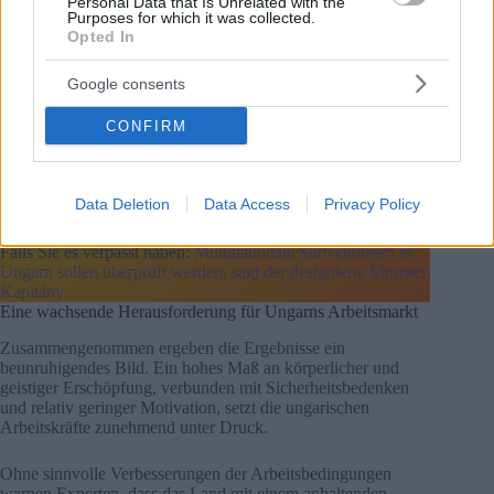
der Batterieindustrie durch eine spezielle nationale Behörde.
Personal Data that Is Unrelated with the
Purposes for which it was collected.
Reformen der Arbeitsinspektionen oder der Durchsetzung des
Opted In
Arbeitsschutzes wurden jedoch nicht in den Vordergrund
gerückt.
Google consents
Darüber hinaus deuten die jüngsten Ankündigungen der
Regierung an, dass die Gewerkschaften in den künftigen
CONFIRM
politischen Rahmenbedingungen keine zentrale Rolle spielen
werden, was weitere Bedenken hinsichtlich der Vertretung
und der Interessenvertretung der Arbeitnehmer aufkommen
Data Deletion
Data Access
Privacy Policy
lässt.
Falls Sie es verpasst haben:
Multinationale Subventionen in
Ungarn sollen überprüft werden, sagt der designierte Minister
Kapitány
Eine wachsende Herausforderung für Ungarns Arbeitsmarkt
Zusammengenommen ergeben die Ergebnisse ein
beunruhigendes Bild. Ein hohes Maß an körperlicher und
geistiger Erschöpfung, verbunden mit Sicherheitsbedenken
und relativ geringer Motivation, setzt die ungarischen
Arbeitskräfte zunehmend unter Druck.
Ohne sinnvolle Verbesserungen der Arbeitsbedingungen
warnen Experten, dass das Land mit einem anhaltenden