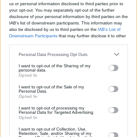
us or personal information disclosed to third parties prior to
Die Besorgnis über die Arbeitsbedingungen wird durch
your opt-out. You may separately opt-out of the further
Mängel bei der Sicherheit am Arbeitsplatz noch verstärkt. Die
disclosure of your personal information by third parties on the
vom Ungarischen Gewerkschaftsbund zitierten Daten zeigen,
dass die Zahl der Arbeitsunfälle in Ungarn im vergangenen
IAB’s list of downstream participants. This information may
Jahr um 5% gestiegen ist, von 20.240 auf 21.252 Fälle.
also be disclosed by us to third parties on the
IAB’s List of
Downstream Participants
that may further disclose it to other
Die Organisation argumentiert, dass dieser Anstieg Lücken in
third parties.
den Sicherheitsstandards am Arbeitsplatz widerspiegelt, die
sowohl die körperliche Belastung als auch den psychischen
Please note that this website/app uses one or more Google
Personal Data Processing Opt Outs
Stress der Arbeitnehmer erhöhen können.
services and may gather and store information including but
not limited to your visit or usage behaviour. You may click to
I want to opt-out of the Sharing of my
personal data.
Begrenzter politischer Fokus auf die Arbeitsbedingungen
grant or deny consent to Google and its third-party tags to
Opted In
use your data for below specified purposes in below Google
Mit Blick auf die Zukunft stellt sich die Frage, ob das Thema
consent section.
ausreichend politische Aufmerksamkeit erhalten wird. Das
I want to opt-out of the Sale of my
Personal Data.
Programm der Tisza-Partei
enthält zwar allgemeine
Opted In
Verpflichtungen zur Verbesserung der Arbeitsbedingungen,
wie z.B. die Ausweitung von Tarifverträgen über die Löhne
hinaus, aber es fehlt an detaillierten Vorschlägen zur Stärkung
I want to opt-out of processing my
Personal Data for Targeted Advertising.
des Arbeitsschutzes.
Opted In
Es gab einige gezielte Versprechen, darunter Pläne zur
I want to opt-out of Collection, Use,
Überprüfung von Umwelt- und Betriebsgenehmigungen in
Retention, Sale, and/or Sharing of my