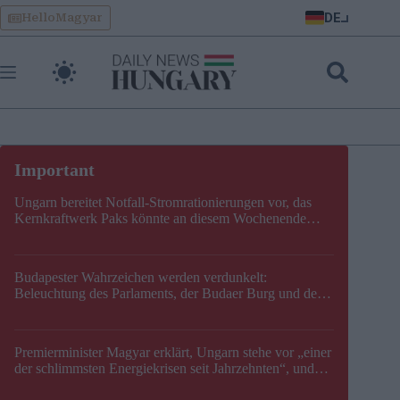
Skip
DE
HelloMagyar
to
content
Ungarn bereitet Notfall-Stromrationierungen vor, das
Kernkraftwerk Paks könnte an diesem Wochenende
stillgelegt werden
Budapester Wahrzeichen werden verdunkelt:
Beleuchtung des Parlaments, der Budaer Burg und der
Zitadelle wird abgeschaltet
Premierminister Magyar erklärt, Ungarn stehe vor „einer
der schlimmsten Energiekrisen seit Jahrzehnten“, und
gibt neuen Termin für die Stilllegung von Paks bekannt