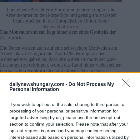
Laut einem Bericht von Eurofound gehören ungarische
Arbeitnehmer zu den körperlich und geistig am stärksten
beanspruchten in der Europäischen Union. Foto:
depositphotos.com
Das Motivationsniveau liegt hinter dem eines Großteils der
EU zurück
Die Daten weisen auch auf eine schwächere Motivation am
Arbeitsplatz in Ungarn hin. Nur 61% der ungarischen
Arbeitnehmer gaben an, dass ihre Arbeit sie motiviert, gute
Leistungen zu erbringen, womit das Land hinter vielen seiner
europäischen Konkurrenten zurückliegt. Nur in einer
Handvoll Länder, darunter Zypern, Griechenland, die
Tschechische Republik und die Slowakei wurden niedrigere
dailynewshungary.com -
Do Not Process My
Werte verzeichnet.
Personal Information
Dies deutet darauf hin, dass neben der Arbeitsbelastung und
If you wish to opt-out of the sale, sharing to third parties, or
dem Stress auch die allgemeinen Bedingungen am
processing of your personal or sensitive information for
Arbeitsplatz und die Managementpraktiken zur
Unzufriedenheit beitragen können.
targeted advertising by us, please use the below opt-out
section to confirm your selection. Please note that after your
Sorgen um die Sicherheit am Arbeitsplatz verstärken den
opt-out request is processed you may continue seeing
Druck
interest-based ads based on personal information utilized by