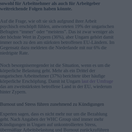
sowohl für Arbeitnehmer als auch für Arbeitgeber
weitreichende Folgen haben könnte.
Auf die Frage, wie oft sie sich aufgrund ihrer Arbeit
psychisch erschöpft fühlen, antworteten 19% der ungarischen
Befragten “immer” oder “meistens”. Das ist zwar weniger als
der höchste Wert in Zypern (36%), aber Ungarn gehört damit
immer noch zu den am stärksten betroffenen EU-Ländern. Im
Gegensatz dazu meldeten die Niederlande mit nur 6% die
niedrigste Rate.
Noch besorgniserregender ist die Situation, wenn es um die
körperliche Belastung geht. Mehr als ein Drittel der
ungarischen Arbeitnehmer (37%) berichtete über häufige
körperliche Erschöpfung. Damit ist Ungarn
laut der Umfrage
das am zweitstärksten betroffene Land in der EU, wiederum
hinter Zypern.
Burnout und Stress führen zunehmend zu Kündigungen
Experten sagen, dass es nicht mehr nur um die Bezahlung
geht. Nach Angaben der WHC Group sind immer mehr
Kündigungen in Ungarn auf unkontrollierten Stress,
übermäßige Arbeitsbelastung und Burnout zurückzuführen