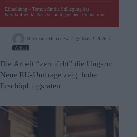
Eilmeldung – Termin für die Stilllegung des
Kernkraftwerks Paks bekannt gegeben; Premierminister
Péter Magyar warnt vor einer möglichen Energiekrise in
Ungarn
Hetzmann Mercédesz
May 3, 2026
Arbeit
Die Arbeit “zermürbt” die Ungarn:
Neue EU-Umfrage zeigt hohe
Erschöpfungsraten