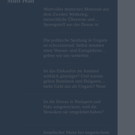
Wertvolles deutsches Motorrad aus
dem Zweiten Weltkrieg,
menschliche Überreste und
Sprengstoff aus der Donau in
Budapest geborgen – Fotos
Die politische Spaltung in Ungarn
ist schockierend: Selbst inmitten
einer Wasser- und Energiekrise
geben wir uns weiterhin
gegenseitig die Schuld
Ist das Einkaufen im Ausland
wirklich günstiger? Und warum
geben Rumänen und Bulgaren
mehr Geld aus als Ungarn? Neue
Studie liefert Antworten
Ist die Donau in Budapest und
Paks ausgetrocknet, weil die
Slowaken sie umgeleitet haben?
Israelischer Mann bei ungarischem