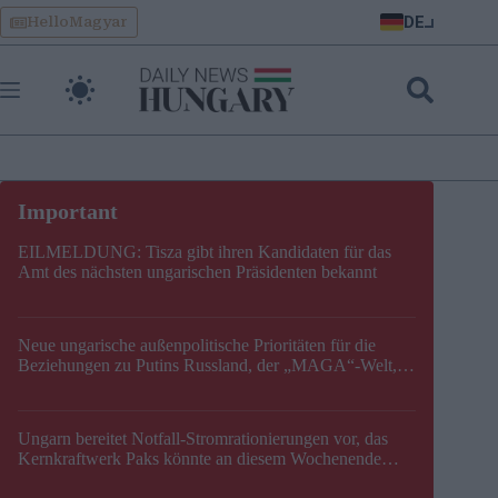
Skip
DE
HelloMagyar
to
content
EILMELDUNG: Tisza gibt ihren Kandidaten für das
Amt des nächsten ungarischen Präsidenten bekannt
Neue ungarische außenpolitische Prioritäten für die
Beziehungen zu Putins Russland, der „MAGA“-Welt,
der EU, der V4, der NATO und dem Balkan festgelegt
Ungarn bereitet Notfall-Stromrationierungen vor, das
Kernkraftwerk Paks könnte an diesem Wochenende
stillgelegt werden