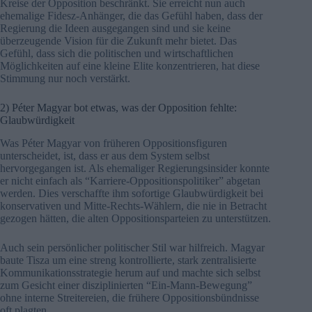
Kreise der Opposition beschränkt. Sie erreicht nun auch
ehemalige Fidesz-Anhänger, die das Gefühl haben, dass der
Regierung die Ideen ausgegangen sind und sie keine
überzeugende Vision für die Zukunft mehr bietet. Das
Gefühl, dass sich die politischen und wirtschaftlichen
Möglichkeiten auf eine kleine Elite konzentrieren, hat diese
Stimmung nur noch verstärkt.
2) Péter Magyar bot etwas, was der Opposition fehlte:
Glaubwürdigkeit
Was Péter Magyar von früheren Oppositionsfiguren
unterscheidet, ist, dass er aus dem System selbst
hervorgegangen ist. Als ehemaliger Regierungsinsider konnte
er nicht einfach als “Karriere-Oppositionspolitiker” abgetan
werden. Dies verschaffte ihm sofortige Glaubwürdigkeit bei
konservativen und Mitte-Rechts-Wählern, die nie in Betracht
gezogen hätten, die alten Oppositionsparteien zu unterstützen.
Auch sein persönlicher politischer Stil war hilfreich. Magyar
baute Tisza um eine streng kontrollierte, stark zentralisierte
Kommunikationsstrategie herum auf und machte sich selbst
zum Gesicht einer disziplinierten “Ein-Mann-Bewegung”
ohne interne Streitereien, die frühere Oppositionsbündnisse
oft plagten.