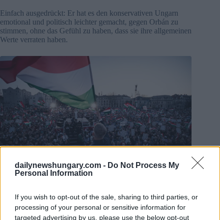
Einfach ausgedrückt: Er hat es den konservativen Ungarn
emotional und politisch leichter gemacht, gegen Orbán zu
stimmen, ohne das Gefühl zu haben, dass sie ihre allgemeinen
Werte verraten haben.
dailynewshungary.com -
Do Not Process My
Personal Information
Foto:
Facebook/Péter Magyar
If you wish to opt-out of the sale, sharing to third parties, or
Was hat Péter Magyar tatsächlich versprochen?
processing of your personal or sensitive information for
targeted advertising by us, please use the below opt-out