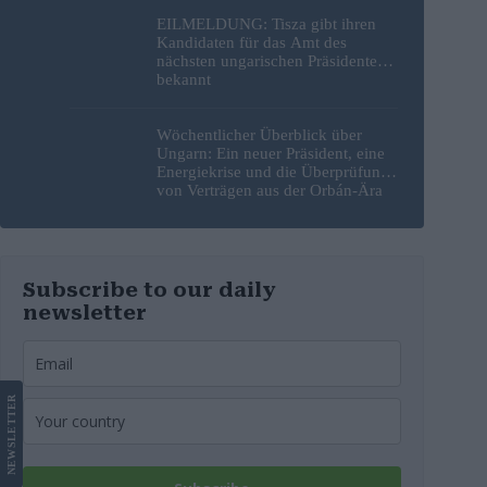
EILMELDUNG: Tisza gibt ihren
Kandidaten für das Amt des
nächsten ungarischen Präsidenten
bekannt
Wöchentlicher Überblick über
Ungarn: Ein neuer Präsident, eine
Energiekrise und die Überprüfung
von Verträgen aus der Orbán-Ära
Subscribe to our daily
newsletter
LETTER
NEWS