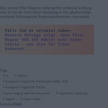
Dies könnte Péter Magyars bisher größte politische Leistung
sein: Er hat die Anti-Orbán-Stimmung in eine glaubwürdige,
emotional überzeugende Regierungsalternative verwandelt.
Falls Sie es verpasst haben: 
Neueste Umfrage zeigt, dass Péter 
Magyar 900.000 Wähler mehr haben 
könnte - was dies für Orbán 
bedeutet
Tags
#
ce
#
erklärer
#
Kategorie Ungarische Parlamentswahlen 2026
#
Kategorie Ungarische Politik
#
peter magyar und die tisza-partei
#
ungarische regierung
#
ungarn
#
viktor orban
Leave a Reply