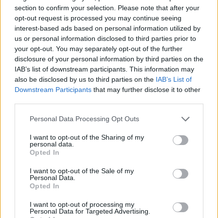
Ein wichtiger Grund für seine Unterstützung ist, dass die
section to confirm your selection. Please note that after your
Wähler zunehmend das Gefühl haben, dass er über
praktische, alltägliche Themen spricht und nicht über
opt-out request is processed you may continue seeing
abstrakte politische Schlachten.
interest-based ads based on personal information utilized by
us or personal information disclosed to third parties prior to
Zu seinen wirkungsvollsten Versprechen gehören:
your opt-out. You may separately opt-out of the further
disclosure of your personal information by third parties on the
Korruptionsbekämpfung und Vermögensabschöpfung
IAB’s list of downstream participants. This information may
also be disclosed by us to third parties on the
IAB’s List of
Magyar versprach wiederholt die Einrichtung eines
Downstream Participants
that may further disclose it to other
Nationalen Amtes für die Wiederbeschaffung von
third parties.
Vermögenswerten
, um größere Korruptionsfälle zu
untersuchen und angeblich gestohlenes öffentliches
Please note that this website/app uses one or more Google
Vermögen zurückzufordern. Dies ist eine von Tiszas stärksten
Personal Data Processing Opt Outs
services and may gather and store information including but
Botschaften, denn die Korruptionsmüdigkeit ist heute eine der
stärksten Triebfedern der Anti-Regierungs-Stimmung.
not limited to your visit or usage behaviour. You may click to
I want to opt-out of the Sharing of my
personal data.
grant or deny consent to Google and its third-party tags to
Opted In
Gesundheit und Bildung in Ordnung bringen
use your data for below specified purposes in below Google
consent section.
I want to opt-out of the Sale of my
Er hat sich stark auf den Zusammenbruch der öffentlichen
Personal Data.
Dienstleistungen konzentriert, insbesondere der
Opted In
Krankenhäuser, Schulen und Straßen. Tisza hat umfangreiche
neue Finanzmittel für das Gesundheitswesen und eine
I want to opt-out of processing my
umfassendere Modernisierung des öffentlichen Sektors
Personal Data for Targeted Advertising.
versprochen. Reuters stellt außerdem fest, dass sich die