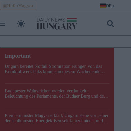
Skip
DE
HelloMagyar
to
content
Ungarn bereitet Notfall-Stromrationierungen vor, das
Kernkraftwerk Paks könnte an diesem Wochenende
stillgelegt werden
Budapester Wahrzeichen werden verdunkelt:
Beleuchtung des Parlaments, der Budaer Burg und der
Zitadelle wird abgeschaltet
Premierminister Magyar erklärt, Ungarn stehe vor „einer
der schlimmsten Energiekrisen seit Jahrzehnten“, und
gibt neuen Termin für die Stilllegung von Paks bekannt