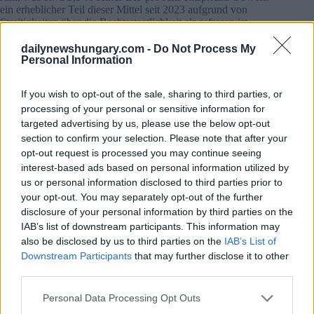
ein erheblicher Teil dieser Mittel seit 2023 aufgrund von
Streitigkeiten über die Rechtsstaatlichkeit eingefroren ist,
bleibt das potenzielle Ausmaß beeindruckend.
dailynewshungary.com -
Do Not Process My
Personal Information
Rund 20 Mrd. EUR an Kohäsions- und Konjunkturmitteln
sind derzeit ausgesetzt, darunter etwa 16 Mrd. EUR an nicht
rückzahlbaren Zuschüssen. Allein diese Zuschüsse machen
If you wish to opt-out of the sale, sharing to third parties, or
etwa 7% des ungarischen BIP aus. Wenn diese Mittel
processing of your personal or sensitive information for
freigegeben werden, könnten sie das Wirtschaftswachstum in
targeted advertising by us, please use the below opt-out
den kommenden Jahren um 2-3% ankurbeln – weit mehr als
section to confirm your selection. Please note that after your
die plausiblen Einsparungen durch verbilligte Energieimporte.
opt-out request is processed you may continue seeing
interest-based ads based on personal information utilized by
Falls Sie es verpasst haben:
Nach Orbáns Niederlage macht
Fico weiter
: Die Slowakei will das russische Gasverbot der
us or personal information disclosed to third parties prior to
EU anfechten. Außerdem finden Sie hier
Tiszas Pläne für
your opt-out. You may separately opt-out of the further
Ungarns Wirtschaft
. Das ist, was wir bis jetzt wissen.
disclosure of your personal information by third parties on the
IAB’s list of downstream participants. This information may
Eine Frage der langfristigen Prioritäten
also be disclosed by us to third parties on the
IAB’s List of
Downstream Participants
that may further disclose it to other
Der Vergleich macht ein krasses Ungleichgewicht deutlich.
third parties.
Selbst optimistische Schätzungen deuten darauf hin, dass die
russische Energie nur geringe wirtschaftliche Vorteile bietet,
Please note that this website/app uses one or more Google
während die EU-Finanzierung in der Vergangenheit eine
Personal Data Processing Opt Outs
wichtige Säule des ungarischen Wachstums war. Die letzten
services and may gather and store information including but