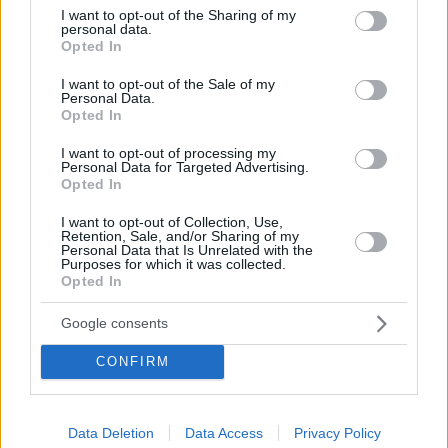
Jahre haben gezeigt, dass die wirtschaftliche Stabilität
not limited to your visit or usage behaviour. You may click to
I want to opt-out of the Sharing of my
personal data.
Ungarns eng mit seinen Beziehungen zur Europäischen
grant or deny consent to Google and its third-party tags to
Opted In
Union verbunden ist.
use your data for below specified purposes in below Google
consent section.
I want to opt-out of the Sale of my
Kurz- bis mittelfristig scheint diese Verbindung unersetzlich
Personal Data.
zu sein – auch im Vergleich zu anderen globalen Partnern wie
Opted In
den Vereinigten Staaten oder China. Letztendlich geht es bei
der Entscheidung weniger um die Energiepreise als vielmehr
I want to opt-out of processing my
um die langfristige wirtschaftliche Ausrichtung. Für Ungarn
Personal Data for Targeted Advertising.
deutet alles darauf hin, dass sein künftiger Wohlstand weit
Opted In
mehr von Brüssel als von Moskau abhängt.
I want to opt-out of Collection, Use,
Retention, Sale, and/or Sharing of my
Personal Data that Is Unrelated with the
Purposes for which it was collected.
Tags
Opted In
#
ce
#
eu-mittel
#
europäische union
Google consents
#
Kategorie Politik
#
russland
#
ungarische Wirtschaft
Leave a Reply
CONFIRM
Your email address will not be published.
Required fields are marked
*
Name
*
Data Deletion
Data Access
Privacy Policy