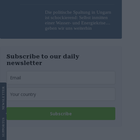
erneut Hitzerekorde gebrochen
wurden
Die politische Spaltung in Ungarn
ist schockierend: Selbst inmitten
einer Wasser- und Energiekrise
geben wir uns weiterhin
gegenseitig die Schuld
Subscribe to our daily
newsletter
LETTER
NEWS
Subscribe
US
SUPPORT