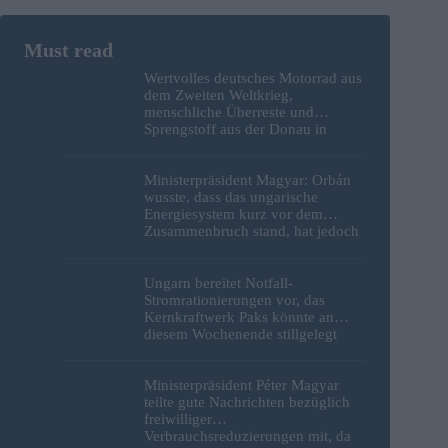
Wertvolles deutsches Motorrad aus
dem Zweiten Weltkrieg,
menschliche Überreste und
Sprengstoff aus der Donau in
Budapest geborgen – Fotos
Ministerpräsident Magyar: Orbán
wusste, dass das ungarische
Energiesystem kurz vor dem
Zusammenbruch stand, hat jedoch
nichts unternommen
Ungarn bereitet Notfall-
Stromrationierungen vor, das
Kernkraftwerk Paks könnte an
diesem Wochenende stillgelegt
werden
Ministerpräsident Péter Magyar
teilte gute Nachrichten bezüglich
freiwilliger
Verbrauchsreduzierungen mit, da