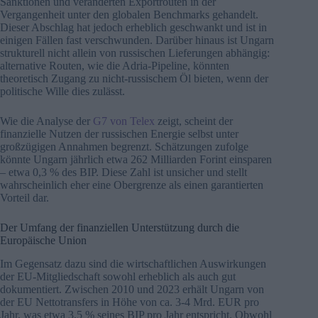
Sanktionen und veränderten Exportrouten in der
Vergangenheit unter den globalen Benchmarks gehandelt.
Dieser Abschlag hat jedoch erheblich geschwankt und ist in
einigen Fällen fast verschwunden. Darüber hinaus ist Ungarn
strukturell nicht allein von russischen Lieferungen abhängig:
alternative Routen, wie die Adria-Pipeline, könnten
theoretisch Zugang zu nicht-russischem Öl bieten, wenn der
politische Wille dies zulässt.
Wie die Analyse der
G7 von Telex
zeigt, scheint der
finanzielle Nutzen der russischen Energie selbst unter
großzügigen Annahmen begrenzt. Schätzungen zufolge
könnte Ungarn jährlich etwa 262 Milliarden Forint einsparen
– etwa 0,3 % des BIP. Diese Zahl ist unsicher und stellt
wahrscheinlich eher eine Obergrenze als einen garantierten
Vorteil dar.
Der Umfang der finanziellen Unterstützung durch die
Europäische Union
Im Gegensatz dazu sind die wirtschaftlichen Auswirkungen
der EU-Mitgliedschaft sowohl erheblich als auch gut
dokumentiert. Zwischen 2010 und 2023 erhält Ungarn von
der EU Nettotransfers in Höhe von ca. 3-4 Mrd. EUR pro
Jahr, was etwa 3,5 % seines BIP pro Jahr entspricht. Obwohl