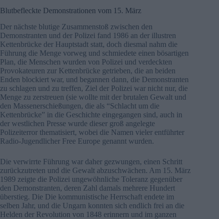
Blutbefleckte Demonstrationen vom 15. März
Der nächste blutige Zusammenstoß zwischen den
Demonstranten und der Polizei fand 1986 an der illustren
Kettenbrücke der Hauptstadt statt, doch diesmal nahm die
Führung die Menge vorweg und schmiedete einen bösartigen
Plan, die Menschen wurden von Polizei und verdeckten
Provokateuren zur Kettenbrücke getrieben, die an beiden
Enden blockiert war, und begannen dann, die Demonstranten
zu schlagen und zu treffen, Ziel der Polizei war nicht nur, die
Menge zu zerstreuen (sie wollte mit der brutalen Gewalt und
den Massenerschießungen, die als “Schlacht um die
Kettenbrücke” in die Geschichte eingegangen sind, auch in
der westlichen Presse wurde dieser groß angelegte
Polizeiterror thematisiert, wobei die Namen vieler entführter
Radio-Jugendlicher Free Europe genannt wurden.
Die verwirrte Führung war daher gezwungen, einen Schritt
zurückzutreten und die Gewalt abzuschwächen. Am 15. März
1989 zeigte die Polizei ungewöhnliche Toleranz gegenüber
den Demonstranten, deren Zahl damals mehrere Hundert
überstieg. Die
Die kommunistische Herrschaft endete im
selben Jahr, und die Ungarn konnten sich endlich frei an die
Helden der Revolution von 1848 erinnern und im ganzen