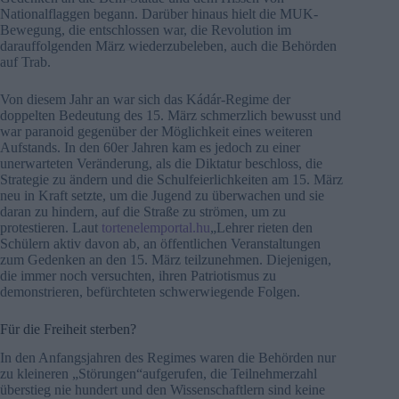
Nationalflaggen begann. Darüber hinaus hielt die MUK-
Bewegung, die entschlossen war, die Revolution im
darauffolgenden März wiederzubeleben, auch die Behörden
auf Trab.
Von diesem Jahr an war sich das Kádár-Regime der
doppelten Bedeutung des 15. März schmerzlich bewusst und
war paranoid gegenüber der Möglichkeit eines weiteren
Aufstands. In den 60er Jahren kam es jedoch zu einer
unerwarteten Veränderung, als die Diktatur beschloss, die
Strategie zu ändern und die Schulfeierlichkeiten am 15. März
neu in Kraft setzte, um die Jugend zu überwachen und sie
daran zu hindern, auf die Straße zu strömen, um zu
protestieren. Laut
tortenelemportal.hu
„Lehrer rieten den
Schülern aktiv davon ab, an öffentlichen Veranstaltungen
zum Gedenken an den 15. März teilzunehmen. Diejenigen,
die immer noch versuchten, ihren Patriotismus zu
demonstrieren, befürchteten schwerwiegende Folgen.
Für die Freiheit sterben?
In den Anfangsjahren des Regimes waren die Behörden nur
zu kleineren „Störungen“aufgerufen, die Teilnehmerzahl
überstieg nie hundert und den Wissenschaftlern sind keine