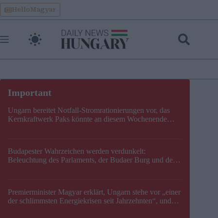
Skip
HelloMagyar
to
content
Ungarn bereitet Notfall-Stromrationierungen vor, das
Kernkraftwerk Paks könnte an diesem Wochenende
stillgelegt werden
Budapester Wahrzeichen werden verdunkelt:
Beleuchtung des Parlaments, der Budaer Burg und der
Zitadelle wird abgeschaltet
Premierminister Magyar erklärt, Ungarn stehe vor „einer
der schlimmsten Energiekrisen seit Jahrzehnten“, und
gibt neuen Termin für die Stilllegung von Paks bekannt