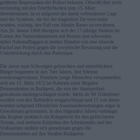
größeren Repressalien der Polizei bekannt. Obwohl dies nicht
rechtzeitig mit den Feierlichkeiten zum 15. März
übereinstimmt, ist es aufgrund der damit verbundenen Lage
und der Symbole, die bei der tragischen Tat verwendet
wurden, wichtig, den Fall von Sándor Bauer zu erwähnen.
Am 20. Januar 1969 übergoss sich der 17-jährige Student im
Garten des Nationalmuseums mit Benzin und schwenkte
dabei Nationalflaggen in beiden Händen wie eine lebende
Fackel aus Protest gegen die sowjetische Besatzung und die
Unterdrückung durch den Parteistaat.
Die zuvor zum Schweigen gebrachten und unterdrückten
Bürger begannen in den 70er Jahren, ihre Stimme
wiederzugewinnen. Hunderte junge Menschen versammelten
sich am 15. März 1972 im Rahmen einer illegalen
Demonstration in Budapest, die von der Staatspolizei
gewaltsam niedergeschlagen wurde. Mehr als 90 Teilnehmer
wurden von den Behörden weggeschleppt und 15 von ihnen
wurden aufgrund öffentlicher Auseinandersetzungen sogar in
Gewahrsam genommen. In den folgenden Jahren verhängte
das Regime praktisch ein Kriegsrecht für den gefürchteten
Termin, und mehrere Einheiten der Arbeitermiliz und der
Volksarmee stellten sich gemeinsam gegen die
Demonstranten auf den Straßen Budapests.