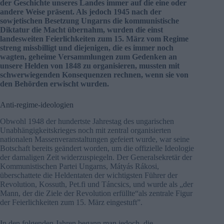
der Geschichte unseres Landes immer auf die eine oder
andere Weise präsent. Als jedoch 1945 nach der
sowjetischen Besetzung Ungarns die kommunistische
Diktatur die Macht übernahm, wurden die einst
landesweiten Feierlichkeiten zum 15. März vom Regime
streng missbilligt und diejenigen, die es immer noch
wagten, geheime Versammlungen zum Gedenken an
unsere Helden von 1848 zu organisieren, mussten mit
schwerwiegenden Konsequenzen rechnen, wenn sie von
den Behörden erwischt wurden.
Anti-regime-ideologien
Obwohl 1948 der hundertste Jahrestag des ungarischen
Unabhängigkeitskrieges noch mit zentral organisierten
nationalen Massenveranstaltungen gefeiert wurde, war seine
Botschaft bereits geändert worden, um die offizielle Ideologie
der damaligen Zeit widerzuspiegeln. Der Generalsekretär der
Kommunistischen Partei Ungarns, Mátyás Rákosi,
überschattete die Heldentaten der wichtigsten Führer der
Revolution, Kossuth, Pet.fi und Táncsics, und wurde als „der
Mann, der die Ziele der Revolution erfüllte“als zentrale Figur
der Feierlichkeiten zum 15. März eingestuft”.
In den folgenden Jahren begann man jedoch, die