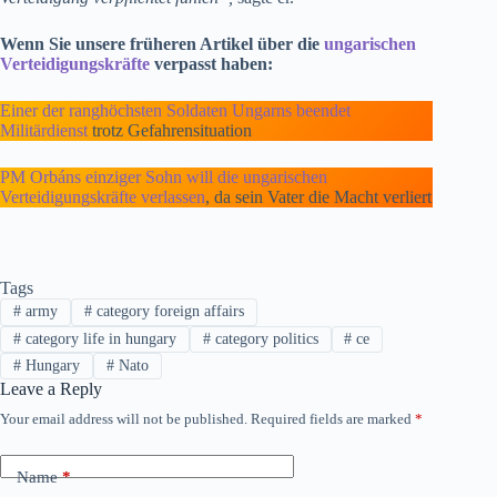
Wenn Sie unsere früheren Artikel über die
ungarischen
Verteidigungskräfte
verpasst haben:
Einer der ranghöchsten Soldaten Ungarns beendet
Militärdienst
trotz Gefahrensituation
PM Orbáns einziger Sohn will die ungarischen
Verteidigungskräfte verlassen
, da sein Vater die Macht verliert
Tags
#
army
#
category foreign affairs
#
category life in hungary
#
category politics
#
ce
#
Hungary
#
Nato
Leave a Reply
Your email address will not be published.
Required fields are marked
*
Name
*