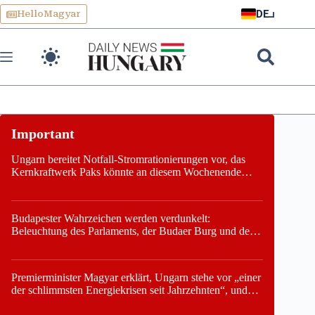
Skip
DE
HelloMagyar
to
content
Ungarn bereitet Notfall-Stromrationierungen vor, das
Kernkraftwerk Paks könnte an diesem Wochenende
stillgelegt werden
Budapester Wahrzeichen werden verdunkelt:
Beleuchtung des Parlaments, der Budaer Burg und der
Zitadelle wird abgeschaltet
Premierminister Magyar erklärt, Ungarn stehe vor „einer
der schlimmsten Energiekrisen seit Jahrzehnten“, und
gibt neuen Termin für die Stilllegung von Paks bekannt