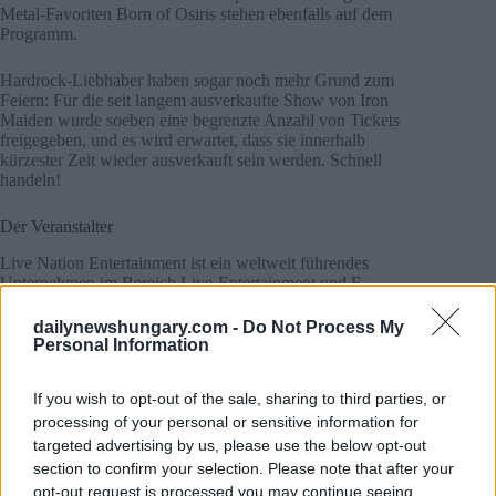
Metal-Favoriten Born of Osiris stehen ebenfalls auf dem
Programm.
Hardrock-Liebhaber haben sogar noch mehr Grund zum
Feiern: Für die seit langem ausverkaufte Show von Iron
Maiden wurde soeben eine begrenzte Anzahl von Tickets
freigegeben, und es wird erwartet, dass sie innerhalb
kürzester Zeit wieder ausverkauft sein werden. Schnell
handeln!
Der Veranstalter
Live Nation Entertainment ist ein weltweit führendes
Unternehmen im Bereich Live-Entertainment und E-
Commerce. Seine Plattform, Ticketmaster.com, ist der
weltweit größte Ticketverkäufer und eine der fünf wichtigsten
dailynewshungary.com -
Do Not Process My
E-Commerce-Seiten weltweit mit über 26 Millionen
Personal Information
Besuchern pro Monat. Live Nation Concerts organisiert
jährlich mehr als 20.000 Shows für über 2.000 Künstler
If you wish to opt-out of the sale, sharing to third parties, or
weltweit.
processing of your personal or sensitive information for
targeted advertising by us, please use the below opt-out
Live Nation operiert in einem wahrhaft globalen Maßstab –
laut einer Statistik von 2023 beginnt alle sechzehn Minuten
section to confirm your selection. Please note that after your
irgendwo auf der Welt eine Veranstaltung von Live Nation.
opt-out request is processed you may continue seeing