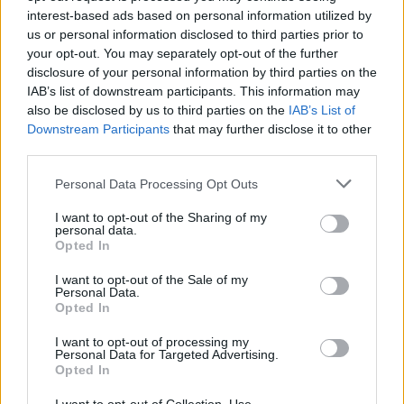
Auch die ungarischen Fans spielen eine wichtige Rolle in
interest-based ads based on personal information utilized by
dieser globalen Musikbewegung: Fast eine halbe Million
us or personal information disclosed to third parties prior to
Menschen besuchten im vergangenen Jahr Veranstaltungen
your opt-out. You may separately opt-out of the further
von Live Nation in Ungarn, und für 2024 sind bereits 49
disclosure of your personal information by third parties on the
Konzerte im Land angekündigt.
IAB’s list of downstream participants. This information may
also be disclosed by us to third parties on the
IAB’s List of
Was Sie wissen müssen: Tickets und Details
Downstream Participants
that may further disclose it to other
Das vollständige Programm der Konzertwoche und alle
third parties.
Einzelheiten zu den ermäßigten Tickets finden Sie auf der
offiziellen Website von Live Nation. Die Aktion gilt vom 5.
Please note that this website/app uses one or more Google
Personal Data Processing Opt Outs
bis 11. Mai für ausgewählte Tickets, solange der Vorrat reicht.
services and may gather and store information including but
Die Ermäßigung wird auf den ursprünglichen Ticketpreis
not limited to your visit or usage behaviour. You may click to
I want to opt-out of the Sharing of my
angewandt, und es können bis zu vier Tickets in einer
personal data.
grant or deny consent to Google and its third-party tags to
einzigen Transaktion erworben werden.
Opted In
use your data for below specified purposes in below Google
consent section.
Die erste Veranstaltung beginnt am kommenden Dienstag mit
I want to opt-out of the Sale of my
Personal Data.
einem Konzert von Bilderbuch, gefolgt von Born of Osiris
Opted In
am Sonntag. Den Abschluss des Monats bilden die Konzerte
von Iron Maiden am 27. und 28. Mai. Ab Juni werden noch
I want to opt-out of processing my
mehr Künstler aus den verschiedensten Genres auf der Bühne
Personal Data for Targeted Advertising.
stehen.
Opted In
Um diesen Artikel auf Ungarisch zu lesen oder zu teilen,