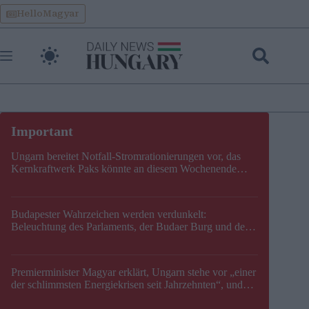
Skip
HelloMagyar
to
content
Ungarn bereitet Notfall-Stromrationierungen vor, das
Kernkraftwerk Paks könnte an diesem Wochenende
stillgelegt werden
Budapester Wahrzeichen werden verdunkelt:
Beleuchtung des Parlaments, der Budaer Burg und der
Zitadelle wird abgeschaltet
Premierminister Magyar erklärt, Ungarn stehe vor „einer
der schlimmsten Energiekrisen seit Jahrzehnten“, und
gibt neuen Termin für die Stilllegung von Paks bekannt