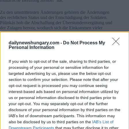
militärische Berufung zerstört” hat.
Zu den umstrittensten Änderungen gehören die Änderungen
des rechtlichen Status und der Entschädigung der Soldaten.
Pálinkás hob die Abschaffung der Überstundenvergütung und
der Zulagen hervor, wodurch sich die Einkommen vieler
Soldaten erheblich verringert haben. Darüber hinaus haben
neue Gehaltsstrukturen und die Zentralisierung der
dailynewshungary.com -
Do Not Process My
Entscheidungsgewalt in den Händen der Kommandeure
Personal Information
seiner Meinung nach zu Unsicherheit geführt und der Willkür
Tür und Tor geöffnet.
If you wish to opt-out of the sale, sharing to third parties, or
Er beschrieb auch die sich verschlechternden
processing of your personal or sensitive information for
Arbeitsbedingungen, einschließlich unzureichender
targeted advertising by us, please use the below opt-out
Ausrüstung und schlechter Lebensbedingungen in den
section to confirm your selection. Please note that after your
Kasernen, die in krassem Gegensatz zu dem glänzenden Bild
opt-out request is processed you may continue seeing
stehen, das in den Anwerbungskampagnen vermittelt wird.
interest-based ads based on personal information utilized by
us or personal information disclosed to third parties prior to
Haben Sie schon gehört?
Ungarn nimmt nicht an NATO-
your opt-out. You may separately opt-out of the further
geführten Militärübungen teil
.
disclosure of your personal information by third parties on the
IAB’s list of downstream participants. This information may
Er warnte vor Massenabwanderungen
also be disclosed by us to third parties on the
IAB’s List of
Eine der auffälligsten Behauptungen in dem Interview ist
Downstream Participants
that may further disclose it to other