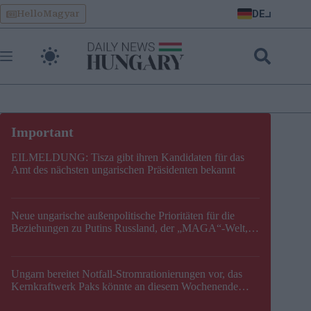
Skip
DE
HelloMagyar
to
content
EILMELDUNG: Tisza gibt ihren Kandidaten für das
Amt des nächsten ungarischen Präsidenten bekannt
Neue ungarische außenpolitische Prioritäten für die
Beziehungen zu Putins Russland, der „MAGA“-Welt,
der EU, der V4, der NATO und dem Balkan festgelegt
Ungarn bereitet Notfall-Stromrationierungen vor, das
Kernkraftwerk Paks könnte an diesem Wochenende
stillgelegt werden