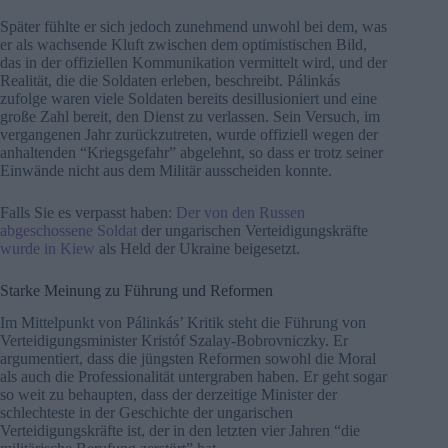
Später fühlte er sich jedoch zunehmend unwohl bei dem, was
er als wachsende Kluft zwischen dem optimistischen Bild,
das in der offiziellen Kommunikation vermittelt wird, und der
Realität, die die Soldaten erleben, beschreibt. Pálinkás
zufolge waren viele Soldaten bereits desillusioniert und eine
große Zahl bereit, den Dienst zu verlassen. Sein Versuch, im
vergangenen Jahr zurückzutreten, wurde offiziell wegen der
anhaltenden “Kriegsgefahr” abgelehnt, so dass er trotz seiner
Einwände nicht aus dem Militär ausscheiden konnte.
Falls Sie es verpasst haben:
Der von den Russen
abgeschossene Soldat
der ungarischen Verteidigungskräfte
wurde in Kiew
als Held der Ukraine beigesetzt.
Starke Meinung zu Führung und Reformen
Im Mittelpunkt von Pálinkás’ Kritik steht die Führung von
Verteidigungsminister Kristóf Szalay-Bobrovniczky. Er
argumentiert, dass die jüngsten Reformen sowohl die Moral
als auch die Professionalität untergraben haben. Er geht sogar
so weit zu behaupten, dass der derzeitige Minister der
schlechteste in der Geschichte der ungarischen
Verteidigungskräfte ist, der in den letzten vier Jahren “die