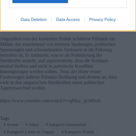
als nicht von klarem nationalem Interesse und warnte vor
potenziell hohen Opferzahlen, obwohl diese Behauptungen
unbestätigt bleiben.
Data Deletion
Data Access
Privacy Policy
Eine tief gespaltene Institution
Abgesehen von der konkreten Politik schilderte Pálinkás ein
Militär, das zunehmend von internen Spaltungen, politischen
Spannungen und schwindendem Vertrauen in die Führung
betroffen ist. Er kritisierte, was er als Politisierung der
Streitkräfte ansieht, und argumentierte, dass die Soldaten
neutral bleiben und nicht in parteiische Konflikte
hineingezogen werden sollten. Trotz der Härte seiner
Forderungen äußerte Pálinkás Hoffnung und deutete an, dass
viele in den ungarischen Streitkräften einen politischen
Tapetenwechsel wollen.
https://www.youtube.com/watch?v=qMuy_qU69wk
Tags
#
Armee
#
fidesz
#
kategorie kriminalität
#
Kategorie Leben in Ungarn
#
Kategorie Politik