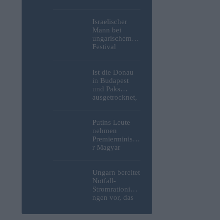
Weltkrieg,
menschliche
Überreste und
Israelischer
Sprengstoff aus
Mann bei
der Donau in
ungarischem
Budapest
Festival
geborgen –
niedergestoche
Fotos
n
Ist die Donau
in Budapest
und Paks
ausgetrocknet,
weil die
Slowaken sie
umgeleitet
Putins Leute
haben?
nehmen
Premierministe
r Magyar
erneut ins
Visier und
verspotten
Ungarn bereitet
diesmal die
Notfall-
Energiekrise
Stromrationieru
und das Paks-
ngen vor, das
Projekt
Kernkraftwerk
Paks könnte an