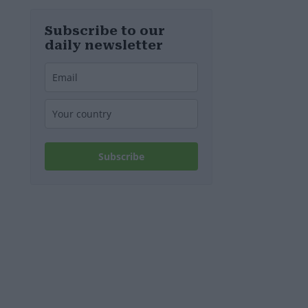
diesem
Wochenende
stillgelegt
Subscribe to our
werden
daily newsletter
Subscribe