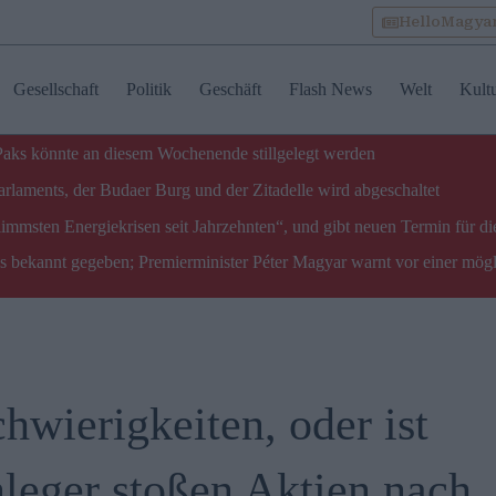
HelloMagya
Gesellschaft
Politik
Geschäft
Flash News
Welt
Kult
 Paks könnte an diesem Wochenende stillgelegt werden
laments, der Budaer Burg und der Zitadelle wird abgeschaltet
limmsten Energiekrisen seit Jahrzehnten“, und gibt neuen Termin für di
ks bekannt gegeben; Premierminister Péter Magyar warnt vor einer mög
chwierigkeiten, oder ist
nleger stoßen Aktien nach