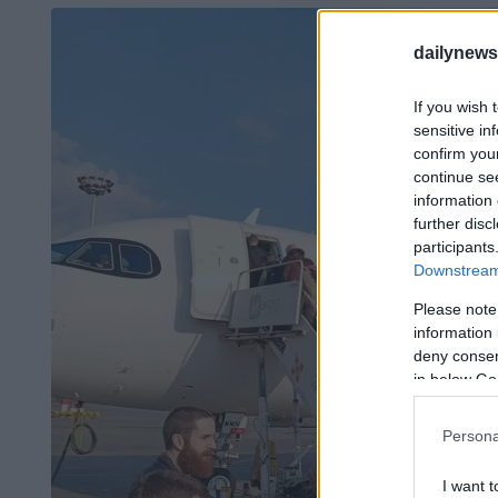
dailynew
If you wish 
sensitive in
confirm you
continue se
information 
further disc
participants
Downstream 
Please note
information 
deny consent
in below Go
Persona
I want t