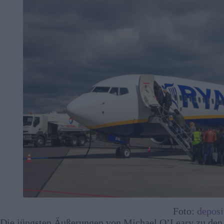
Foto:
deposi
Die jüngsten Äußerungen von Michael O’Leary zu den f