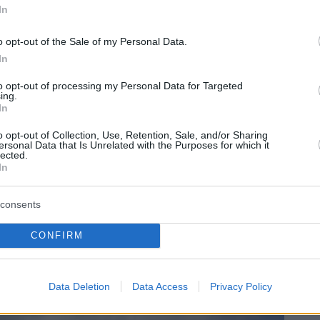
In
o opt-out of the Sale of my Personal Data.
In
to opt-out of processing my Personal Data for Targeted
ing.
In
Jet am Flughafen Budapest. Foto: Daily News
o opt-out of Collection, Use, Retention, Sale, and/or Sharing
ersonal Data that Is Unrelated with the Purposes for which it
gary
lected.
r die Theorie des Ryanair-Chefs
In
 des Iran-Krieges für die Misere von Wizz Air
consents
versäumt, sich rechtzeitig mit Treibstoff zu
CONFIRM
es Kerosinbedarfs frühzeitig abgesichert – zu
Data Deletion
Data Access
Privacy Policy