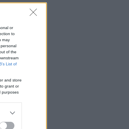
sonal or
ection to
ou may
 personal
out of the
 downstream
B’s List of
er and store
to grant or
ed purposes