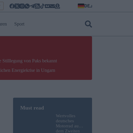
DE
r
uren
Sport
e Stilllegung von Paks bekannt
lichen Energiekrise in Ungarn
Wertvolles
deutsches
Motorrad aus
dem Zweiten