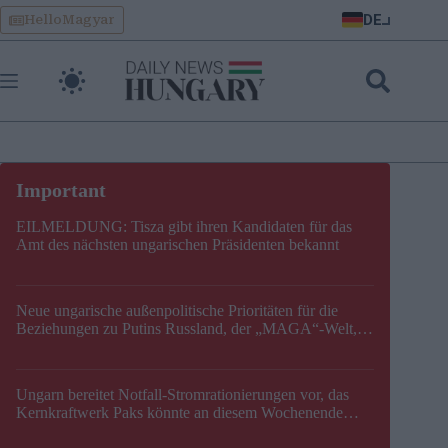
Skip
DE
HelloMagyar
to
content
EILMELDUNG: Tisza gibt ihren Kandidaten für das
Amt des nächsten ungarischen Präsidenten bekannt
Neue ungarische außenpolitische Prioritäten für die
Beziehungen zu Putins Russland, der „MAGA“-Welt,
der EU, der V4, der NATO und dem Balkan festgelegt
Ungarn bereitet Notfall-Stromrationierungen vor, das
Kernkraftwerk Paks könnte an diesem Wochenende
stillgelegt werden