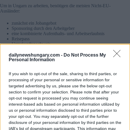
Um in Ungarn zu arbeiten, benötigen die meisten Nicht-EU-
Ausländer:
zunächst ein Jobangebot
Sponsoring durch den Arbeitgeber
eine kombinierte Aufenthalts- und Arbeitserlaubnis
Reisepass
Unterkunftsnachweis
unterzeichneter Arbeitsvertrag
dailynewshungary.com -
Do Not Process My
Personal Information
In der Regel übernimmt der Arbeitgeber den größten Teil der
rechtlichen Schritte.
If you wish to opt-out of the sale, sharing to third parties, or
Welche Branchen stellen Nicht-EU-Arbeitnehmer ein
processing of your personal or sensitive information for
targeted advertising by us, please use the below opt-out
Die aktivsten Sektoren sind die folgenden:
section to confirm your selection. Please note that after your
opt-out request is processed you may continue seeing
Automobilindustrie
interest-based ads based on personal information utilized by
Batteriefabriken
us or personal information disclosed to third parties prior to
Logistik-Drehkreuze
Lebensmittelverarbeitung
your opt-out. You may separately opt-out of the further
Reinigung und Gebäudedienstleistungen
disclosure of your personal information by third parties on the
Bauwesen
IAB’s list of downstream participants. This information may