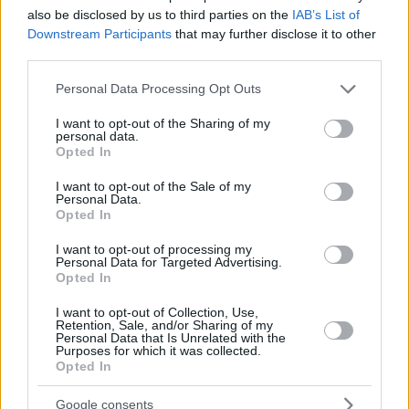
saisonale Landwirtschaft
also be disclosed by us to third parties on the
IAB’s List of
Downstream Participants
that may further disclose it to other
third parties.
Please note that this website/app uses one or more Google
Personal Data Processing Opt Outs
services and may gather and store information including but
not limited to your visit or usage behaviour. You may click to
I want to opt-out of the Sharing of my
personal data.
grant or deny consent to Google and its third-party tags to
Opted In
use your data for below specified purposes in below Google
consent section.
I want to opt-out of the Sale of my
Personal Data.
Opted In
I want to opt-out of processing my
Personal Data for Targeted Advertising.
Opted In
Foto:
depositphotos.com
Herausforderungen, die Ausländer kennen sollten
I want to opt-out of Collection, Use,
Retention, Sale, and/or Sharing of my
Personal Data that Is Unrelated with the
Die häufigsten Probleme:
Purposes for which it was collected.
Opted In
Sprachbarrieren außerhalb von Budapest
lange Genehmigungsfristen
Google consents