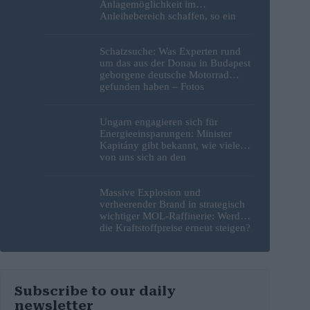
Anlagemöglichkeit im
Anleihebereich schaffen, so ein
Analyst
Schatzsuche: Was Experten rund
um das aus der Donau in Budapest
geborgene deutsche Motorrad
gefunden haben – Fotos
Ungarn engagieren sich für
Energieeinsparungen: Minister
Kapitány gibt bekannt, wie viele
von uns sich an den
Sparbemühungen beteiligt haben
Massive Explosion und
verheerender Brand in strategisch
wichtiger MOL-Raffinerie: Werden
die Kraftstoffpreise erneut steigen?
– Video
Subscribe to our daily
newsletter