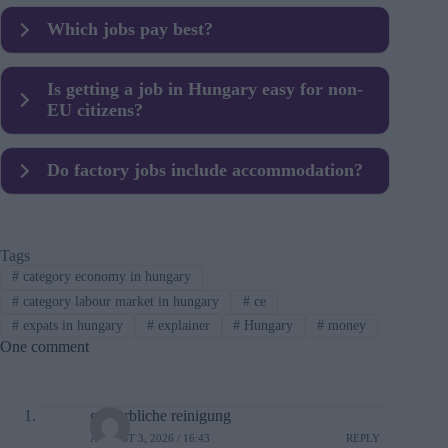
Yes, especially in Budapest and multinational firms.
Which jobs pay best?
IT, finance, engineering and pharma.
Is getting a job in Hungary easy for non-
EU citizens?
Possible, but employer sponsorship is key.
Do factory jobs include accommodation?
Many do, especially through agencies.
Tags
#
category economy in hungary
#
category labour market in hungary
#
ce
#
expats in hungary
#
explainer
#
Hungary
#
money
One comment
gewerbliche reinigung
AUGUST 3, 2026 / 16:43
REPLY