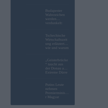
niedergestoche
n
Budapester
Wahrzeichen
werden
verdunkelt:
Beleuchtung
des Parlaments,
der Budaer
Tschechische
Burg und der
Wirtschaftszeit
Zitadelle wird
ung erläutert,
abgeschaltet
wie und warum
sich Tesco aus
Ungarn
zurückziehen
„Geisterbrücke
wird
“ taucht aus
der Donau auf:
Extreme Dürre
legt längst
verschollenes
Relikt aus dem
Putins Leute
Zweiten
nehmen
Weltkrieg in
Premierministe
Budapest frei
r Magyar
erneut ins
Visier und