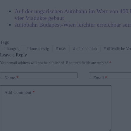
Auf der ungarischen Autobahn im Wert von 400
vier Viadukte gebaut
Autobahn Budapest-Wien leichter erreichbar se
Tags
#
hungrig
#
knospenstig
#
mav
#
nützlich dnh
#
öffentliche Ve
Leave a Reply
Your email address will not be published.
Required fields are marked
*
Name
*
Email
*
Add Comment
*