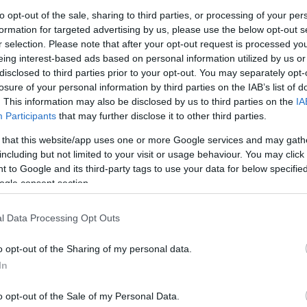
to opt-out of the sale, sharing to third parties, or processing of your per
formation for targeted advertising by us, please use the below opt-out s
r selection. Please note that after your opt-out request is processed y
eing interest-based ads based on personal information utilized by us or
disclosed to third parties prior to your opt-out. You may separately opt-
losure of your personal information by third parties on the IAB’s list of
. This information may also be disclosed by us to third parties on the
IA
Participants
that may further disclose it to other third parties.
 that this website/app uses one or more Google services and may gath
including but not limited to your visit or usage behaviour. You may click 
ybridmodell, das am 31. Dezember 2023 ausläuft,
 to Google and its third-party tags to use your data for below specifi
den Betrieb von Agglomerationsbusdiensten
ogle consent section.
 oder Pässe von MÁV oder Volán für Züge, Fähren
l Data Processing Opt Outs
 den Linien MÁV, Volán und HÉV
o opt-out of the Sharing of my personal data.
In
o opt-out of the Sale of my Personal Data.