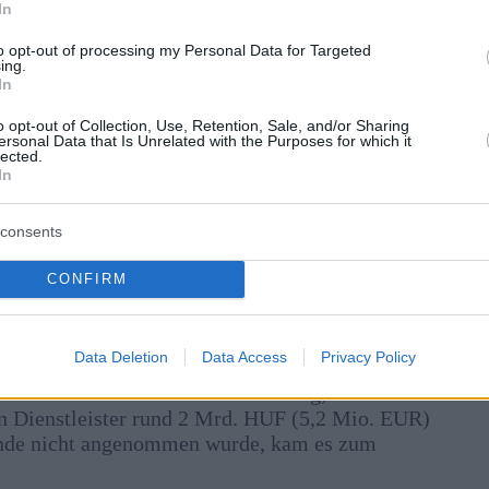
 das sogenannte Hybridmodell für den Betrieb von
In
ensten, dessen Vertrag am 31. Dezember 2023
to opt-out of processing my Personal Data for Targeted
ing.
In
, wenn Sie innerhalb Budapests auf den Linien MÁV,
o opt-out of Collection, Use, Retention, Sale, and/or Sharing
ersonal Data that Is Unrelated with the Purposes for which it
lected.
s Ministeriums für Bau und Verkehr und der Stadt
In
dienste sowie Stadt- und Vorortbusdienste
consents
CONFIRM
ich die Parteien nicht geeinigt.
Data Deletion
Data Access
Privacy Policy
ndex-Informationen der Auffassung, dass die
en Dienstleister rund 2 Mrd. HUF (5,2 Mio. EUR)
inde nicht angenommen wurde, kam es zum