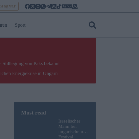
oMagyar
uren
Sport
e Stilllegung von Paks bekannt
lichen Energiekrise in Ungarn
Israelischer
Mann bei
ungarischem
Festival