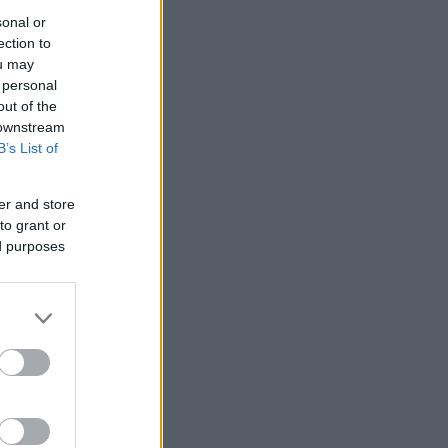
sonal or
ection to
ou may
 personal
out of the
 downstream
B’s List of
er and store
to grant or
ed purposes