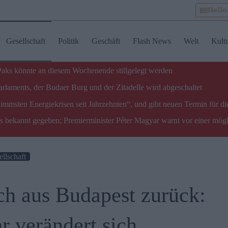
Hell
Gesellschaft
Politik
Geschäft
Flash News
Welt
Kult
 Paks könnte an diesem Wochenende stillgelegt werden
laments, der Budaer Burg und der Zitadelle wird abgeschaltet
limmsten Energiekrisen seit Jahrzehnten“, und gibt neuen Termin für di
ks bekannt gegeben; Premierminister Péter Magyar warnt vor einer mög
llschaft
h aus Budapest zurück:
r verändert sich