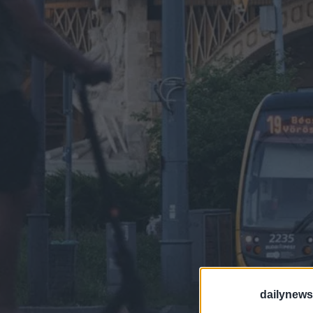
dailynew