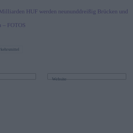
 Milliarden HUF werden neununddreißig Brücken und
in – FOTOS
rkehrsmittel
Website