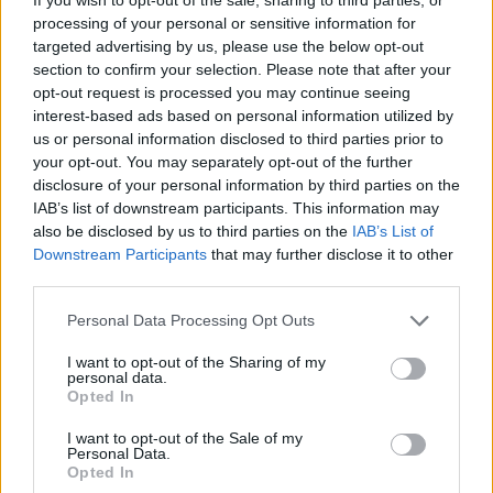
processing of your personal or sensitive information for
Tags
targeted advertising by us, please use the below opt-out
#
Kommunismus
#
LMP
#
ungarisches parlament
section to confirm your selection. Please note that after your
Leave a Reply
opt-out request is processed you may continue seeing
interest-based ads based on personal information utilized by
Your email address will not be published.
Required fields are marked
*
us or personal information disclosed to third parties prior to
your opt-out. You may separately opt-out of the further
Name
*
disclosure of your personal information by third parties on the
IAB’s list of downstream participants. This information may
Email
*
also be disclosed by us to third parties on the
IAB’s List of
Downstream Participants
that may further disclose it to other
Website
third parties.
Please note that this website/app uses one or more Google
Personal Data Processing Opt Outs
Add Comment
*
services and may gather and store information including but
not limited to your visit or usage behaviour. You may click to
I want to opt-out of the Sharing of my
personal data.
grant or deny consent to Google and its third-party tags to
Opted In
use your data for below specified purposes in below Google
consent section.
I want to opt-out of the Sale of my
Personal Data.
Opted In