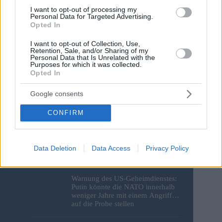
Save my name, email and website in this browser for the
I want to opt-out of processing my
next time I comment.
Personal Data for Targeted Advertising.
Opted In
Post Comment
I want to opt-out of Collection, Use,
Retention, Sale, and/or Sharing of my
Personal Data that Is Unrelated with the
Purposes for which it was collected.
Opted In
Google consents
CONFIRM
Schatzsuche: Was Experten rund
um das aus der Donau in Budapest
geborgene deutsche Motorrad
Data Deletion
Data Access
Privacy Policy
gefunden haben – Fotos
Warnung des US-Geheimdienstes:
Putin könnte die NATO innerhalb
weniger Jahre mit einem Angriff
auf die Probe stellen