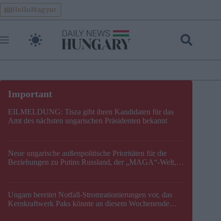
Skip
HelloMagyar
to
content
EILMELDUNG: Tisza gibt ihren Kandidaten für das
Amt des nächsten ungarischen Präsidenten bekannt
Neue ungarische außenpolitische Prioritäten für die
Beziehungen zu Putins Russland, der „MAGA“-Welt,
der EU, der V4, der NATO und dem Balkan festgelegt
Ungarn bereitet Notfall-Stromrationierungen vor, das
Kernkraftwerk Paks könnte an diesem Wochenende
stillgelegt werden